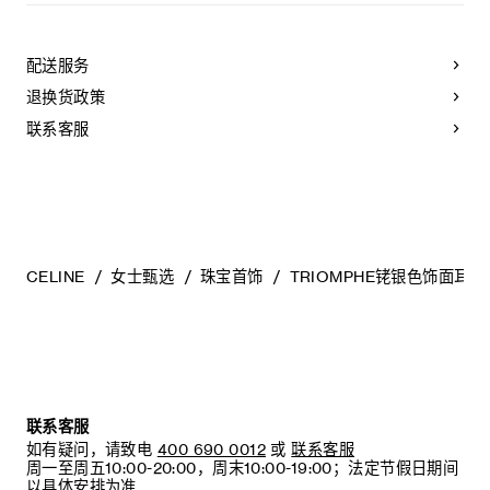
CELINE选用经典隽永的材料打造精致高雅的珠宝作品。我们建
议您使用软布清洁珠宝。不佩戴时，所有珠宝都应存放在
CELINE保护袋中，以防止碰撞和摩擦。请勿弯折珠宝，尤其是
配送服务
质地坚硬的手镯，以避免氧化。具有弹簧功能的部件不能接触
海水或腐蚀性化学物质。所有珠宝均不含镍，并具有低敏感
退换货政策
性。
联系客服
CELINE
女士甄选
珠宝首饰
TRIOMPHE铑银色饰面耳环
联系客服
如有疑问，请致电
400 690 0012
或
联系客服
周一至周五10:00-20:00，周末10:00-19:00；法定节假日期间
以具体安排为准