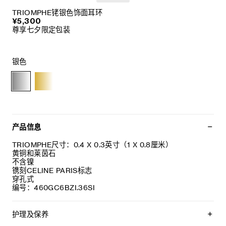
TRIOMPHE铑银色饰面耳环
¥5,300
尊享七夕限定包装
银色
产品信息
TRIOMPHE尺寸：0.4 X 0.3英寸（1 X 0.8厘米）
黄铜和莱茵石
不含镍
镌刻CELINE PARIS标志
穿孔式
编号：460GC6BZI.36SI
护理及保养