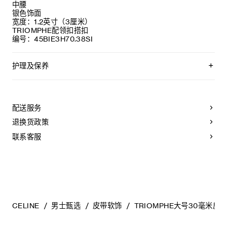
中腰
银色饰面
宽度：1.2英寸（3厘米）
TRIOMPHE配领扣搭扣
编号：45BIE3H70.38SI
护理及保养
CELINE皮带均选用优质的皮革制作。所选材质均为天然皮革，
且各不相同；任何偶然出现的色调差异、斑点或是纹理均为皮
革的天然特征，不应被视作产品瑕疵。
配送服务
为长期保持皮带美观，请您遵循以下建议：
退换货政策
- 避免接触水、油、香水和化妆品。如果您的腰带不慎接触到
水，应立即以柔软的浅色吸水布轻拭干净。
联系客服
- 请勿将本产品长时间暴露在高温或强光照射之下。
- 请勿将腰带与粗糙或磨蚀性表面摩擦。如果出现轻微划痕，以
柔软的干布轻拭，可减淡轻微的划痕。
- 请将其收纳在防尘袋中。切勿存放于高温、潮湿或不通风的地
方。请勿将本产品存放于塑料袋中。
CELINE
男士甄选
皮带软饰
TRIOMPHE大号30毫米皮