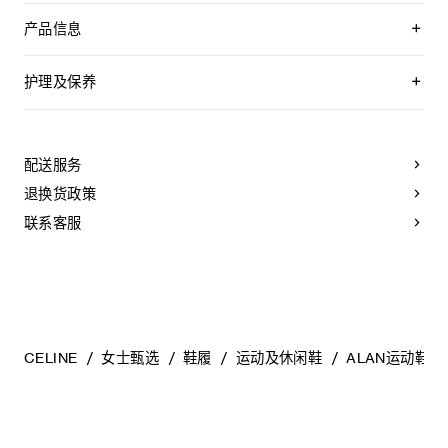
产品信息
织物
100%羊皮革衬里
护理及保养
鞋侧饰有TRIOMPHE刺绣
鞋舌印有CELINE PARIS字样
CELINE为您的鞋履精选优质皮革。这些皮革材质十分特别：色
外底侧面压印CELINE标志
调差异、细小斑点和纹理均为天然特征，不应被视为瑕疵。金
外底下方凹印CELINE标志
属部件的品质经过精心筛选，随着时间的推移会形成古铜光
配送服务
棉质鞋带
泽。为了让您的鞋履历久弥新，我们建议您遵循以下保养方
皮革内底
法：
退换货政策
橡胶外底
意大利制造
- 避免接触水、油、香水和化妆品。如果鞋子不慎沾湿，请使用
联系客服
编号：368275484C.02BG
浅色软布将液体擦干。
- 避免长时间暴露于高温和强光源。轻轻擦拭可以减少某些皮革
上的划痕。
- 如果鞋跟或鞋底磨损，请咨询能够更换新鞋跟或安装薄橡胶鞋
底的专业人士。
清洁鞋子时，请使用干净的软布小心擦拭：软布干燥时可用于
擦拭皮革，微湿时可擦拭织物面料。
CELINE
女士甄选
鞋履
运动及休闲鞋
ALAN运动鞋
当不需要穿着时，我们建议将鞋子存放于鞋盒内的独立收纳袋
中。