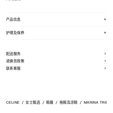
产品信息
牛剖层革
100%羊皮革衬里
护理及保养
0.6英寸（15毫米）鞋跟
层叠皮革鞋跟，配以橡胶后跟垫
CELINE为您的鞋履精选优质皮革。这些皮革材质十分特别：色
圆形鞋头
调差异、细小斑点和纹理均为天然特征，不应被视为瑕疵。金
TRIOMPHE皮革贴饰
属部件的品质经过精心筛选，随着时间的推移会形成古铜光
配送服务
便鞋
泽。为了让您的鞋履历久弥新，我们建议您遵循以下保养方
薄软垫皮革内底
法：
退换货政策
皮革外底
意大利制造
- 避免接触水、油、香水和化妆品。如果鞋子不慎沾湿，请使用
联系客服
编号：368235122C.20OX
浅色软布将液体擦干。
- 避免长时间暴露于高温和强光源。轻轻擦拭可以减少某些皮革
上的划痕。
- 如果鞋跟或鞋底磨损，请咨询能够更换新鞋跟或安装薄橡胶鞋
底的专业人士。
清洁鞋子时，请使用干净的软布小心擦拭：软布干燥时可用于
擦拭皮革，微湿时可擦拭织物面料。
CELINE
女士甄选
鞋履
拖鞋及凉鞋
MARINA TRIO
当不需要穿着时，我们建议将鞋子存放于鞋盒内的独立收纳袋