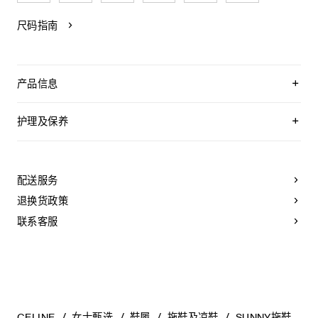
尺码指南
产品信息
100%羊皮革
100%牛皮革衬里
护理及保养
2.4英寸（60毫米）鞋跟
双条粘扣式可调节绑带
CELINE为您的鞋履精选优质皮革。这些皮革材质十分特别：色
鞋带侧面饰有金色“CELINE PARIS TRIOMPHE”字样
调差异、细小斑点和纹理均为天然特征，不应被视为瑕疵。金
外底背面凹印TRIOMPHE标志
属部件的品质经过精心筛选，随着时间的推移会形成古铜光
配送服务
轻质外底
泽。为了让您的鞋履历久弥新，我们建议您遵循以下保养方
便鞋
法：
退换货政策
橡胶内底
橡胶外底
- 避免接触水、油、香水和化妆品。如果鞋子不慎沾湿，请使用
联系客服
意大利制造
浅色软布将液体擦干。
编号：367395339C.38NO
- 避免长时间暴露于高温和强光源。轻轻擦拭可以减少某些皮革
上的划痕。
- 如果鞋跟或鞋底磨损，请咨询能够更换新鞋跟或安装薄橡胶鞋
底的专业人士。
清洁鞋子时，请使用干净的软布小心擦拭：软布干燥时可用于
擦拭皮革，微湿时可擦拭织物面料。
CELINE
女士甄选
鞋履
拖鞋及凉鞋
SUNNY拖鞋