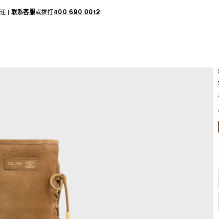
递 |
联系客服
或拨打
400 690 0012