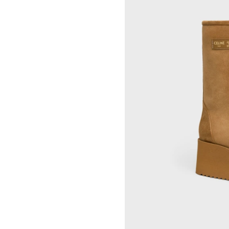
RINDON JOHNSON
CELINE 大连恒隆广场
A KASSEN
CELINE 澳门
MEL KENDRICK
CELINE 宁波
SHAWN KURUNERU
CELINE 上海恒隆广场
ARTUR LESCHER
CELINE 武汉恒隆精品店
ANNE LIBBY
CELINE KYOTO DAIMARU
MARIE LUND
CELINE 东京
DAVID NASH
CELINE TOKYO GINZA
NIKA NEELOVA
CELINE YOKOHAMA SOGO
VIRGINIA OVERTON
CELINE 曼谷
马秋莎
CELINE 吉隆坡
FAY RAY
CELINE 新加坡
CAMILLA REYMAN
CELINE 墨尔本
EM ROONEY
LEUNORA SALIHU
SØREN SEJR
DAVINA SEMO
FLEMISH SCHOOL
OSCAR TUAZON
胡曉媛