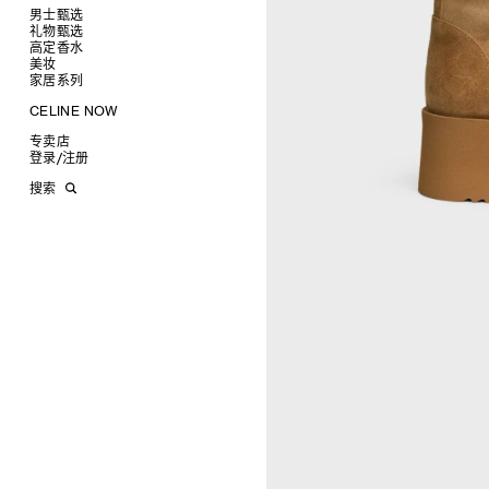
项链
椭圆形
钱包
男士甄选
戒指
圆形
卡包
礼物甄选
成衣
高级珠宝
长方形
零钱包
高定香水
手袋
为她甄选礼物
查看全部
CELINE 挂饰
猫眼形
手拿包
美妆
鞋履
为他甄选礼物
高定香水
查看全部
面罩式
链条钱包
衬衫
家居系列
皮带软饰
香水配件
缎光唇膏
查看全部
几何形
T恤及上衣
托特包
珠宝首饰
润唇膏
旅行
查看全部
CELINE NOW
飞行员形
卫衣
斜挎包
运动鞋
太阳眼镜
美妆配件
蜡烛与配件
查看全部
甄选专题
针织及POLO衫
商务及旅行手袋
乐福鞋及皮鞋
皮带
小皮具
沐浴及身体护理
生活艺术
查看全部
专卖店
时装秀
牛仔丹宁
双肩包
系带鞋
帽子
手镯
INFINITE POSSIBILITIES
文具
查看全部
登录
/
注册
CELINE 艺术项目
裤装
迷你手袋
靴子
围巾
项链
新品
MEN'S AUTOMNE/HIVER 2026
2027春夏男装秀
CELINE 精品店建筑
西装
TRIOMPHE CANVAS 标志印花
拖鞋及凉鞋
其他配饰
戒指
长方形
钱包
AUTOMNE 2026
2026冬季时装秀
DAVID ADAMO
搜索
大衣及羽绒服
LUGGAGE手袋
耳环
圆形
卡包
ÉTÉ CELINE
2026夏季时装秀
CHARLES ARNOLDI
CELINE 巴黎 DUPHOT
夹克外套
TAKE AWAY
CELINE挂饰
飞行员形
零钱包
ÉTÉ 2026
2026春季时装秀
JAMES BALMFORTH
CELINE 巴黎 FRANÇOIS 1ER
皮衣
PADDED手袋
面罩式
电子产品配饰
LEILAH BABIRYE
CELINE 巴黎 GRENELLE
KATINKA BOCK
CELINE 巴黎 蒙田大道
PALOMA BOSQUÊ
CELINE 巴黎 HAUTE
ELAINE CAMERON-WEIR
PARMURERIE
JOSE DAVILA
CELINE 伦敦 邦德街
GEORGIA DICKIE
CELINE 伦敦 103 MOUNT
ASGER DYBVAD LARSEN
STREET
ROCHELLE FEINSTEIN
CELINE 马德里
KIRA FREIJE
CELINE MILAN SANTO
LUISA GARDINI
SPIRITO
PAUL GEES
CELINE 洛杉矶 RODEO
INDRIKIS GELZIS
CELINE 纽约 麦迪逊
LUKAS GERONIMAS
CELINE 纽约 SOHO
ROCHELLE GOLDBERG
CELINE DOHA VENDOME
CHARLES HARLAN
CELINE 北京
DANIEL JENSEN
CELINE BEJING SKP
DAVID JEREMIAH
CELINE 成都太古里精品店