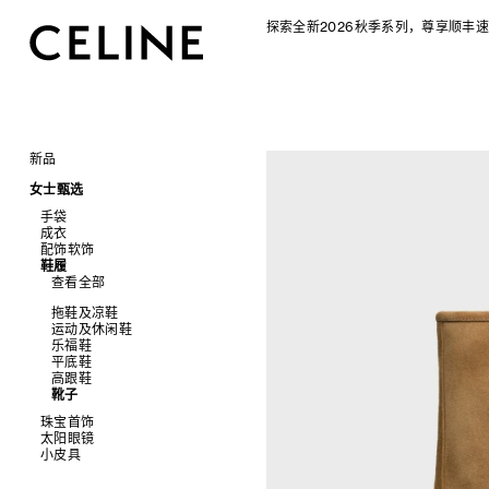
探索全新2026秋季系列，尊享顺丰速
新品
CELINE 2026秋季女士系列
女士甄选
CELINE 2026秋季男士系列
手袋
成衣
查看全部
配饰软饰
查看全部
新品
鞋履
查看全部
标志印花 TRIOMPHE CANVAS
衬衫及上衣
查看全部
SOFT TRIOMPHE
卫衣及T恤
皮带
PANIER 草编包
牛仔裤
帽子
拖鞋及凉鞋
迷你手袋
针织衫
丝巾及围巾
运动及休闲鞋
NINO
夹克外套
发饰
乐福鞋
TRIOMPHE 凯旋门
连衣裙
手套
平底鞋
TRIOMPHE FRAME
裤装
高跟鞋
LUGGAGE 手袋
半身裙
靴子
TRIO FLAP
大衣及羽绒服
珠宝首饰
包挂
泳装及内衣
太阳眼镜
查看全部
皮衣
小皮具
查看全部
牛仔丹宁
耳环
查看全部
手镯
新品