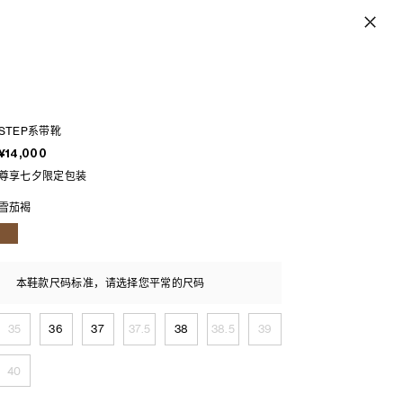
STEP系带靴
¥14,000
尊享七夕限定包装
雪茄褐
本鞋款尺码标准，请选择您平常的尺码
35
36
37
37.5
38
38.5
39
40