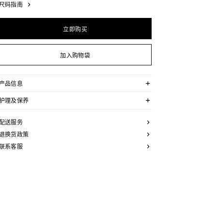
尺码指南
立即购买
加入购物袋
产品信息
100%牛皮革
护理及保养
衬里：100%牛皮革和羊毛革
2.2英寸（55毫米）鞋跟
CELINE为您的鞋履精选优质皮革。这些皮革材质别具一
圆形鞋头
格：色调差异、细小斑点和纹理均为天然特征，不应被视
配送服务
鞋侧凹印金色“CELINE PARIS”字样和TRIOMPHE标志
为瑕疵。金属部件的品质经过精心筛选，随着时间的推移
外底背面凹印TRIOMPHE标志
会形成古铜光泽。为了让您的鞋履历久弥新，我们建议您
退换货政策
皮革和羊毛革内底
遵循以下保养方法：
EVA外底
联系客服
意大利制造
- 避免接触水、油脂、香水和化妆品。如果鞋子不慎沾
编号：366515248C.19TO
湿，请使用浅色软布将液体擦干。
- 避免长时间暴露于高温和强光源。轻轻擦拭可以减少某
些皮革上的划痕。
- 如果鞋跟或鞋底磨损，请咨询能够更换新鞋跟或安装薄
橡胶鞋底的专业人士。
清洁鞋子时，请使用干净的软布小心擦拭：软布干燥时可
用于擦拭皮革，微湿时可擦拭织物面料。