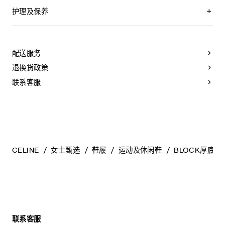
100%牛皮革
100%织物衬里
护理及保养
鞋外侧饰有TRIOMPHE贴饰
鞋侧饰有橡胶CELINE压花
CELINE为您的鞋履精选优质皮革。这些皮革材质十分特别：色
鞋后帮和鞋舌印有CELINE标志
调差异、细小斑点和纹理均为天然特征，不应被视为瑕疵。金
外底下方压印CELINE镜像标志
属部件的品质经过精心筛选，随着时间的推移会形成古铜光
配送服务
系带鞋
泽。为了让您的鞋履历久弥新，我们建议您遵循以下保养方
织物内底，内部材质确保舒适脚感
法：
退换货政策
橡胶外底
意大利制造
- 避免接触水、油、香水和化妆品。如果鞋子不慎沾湿，请使用
联系客服
编号：366475200C.GKP6
浅色软布将液体擦干。
- 避免长时间暴露于高温和强光源。轻轻擦拭可以减少某些皮革
上的划痕。
- 如果鞋跟或鞋底磨损，请咨询能够更换新鞋跟或安装薄橡胶鞋
底的专业人士。
清洁鞋子时，请使用干净的软布小心擦拭：软布干燥时可用于
擦拭皮革，微湿时可擦拭织物面料。
CELINE
女士甄选
鞋履
运动及休闲鞋
BLOCK厚底运
当不需要穿着时，我们建议将鞋子存放于鞋盒内的独立收纳袋
中。
联系客服