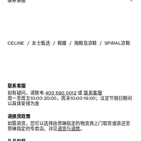
联系客服
编号：366465483C.38NO
浅色软布将液体擦干。
- 避免长时间暴露于高温和强光源。轻轻擦拭可以减少某些皮革
上的划痕。
- 如果鞋跟或鞋底磨损，请咨询能够更换新鞋跟或安装薄橡胶鞋
底的专业人士。
清洁鞋子时，请使用干净的软布小心擦拭：软布干燥时可用于
擦拭皮革，微湿时可擦拭织物面料。
CELINE
女士甄选
鞋履
拖鞋及凉鞋
SPIRAL凉鞋
当不需要穿着时，我们建议将鞋子存放于鞋盒内的独立收纳袋
中。
联系客服
如有疑问，请致电
400 690 0012
或
联系客服
周一至周五10:00-20:00，周末10:00-19:00；法定节假日期间
以具体安排为准
退换货政策
如需退货，您可以选择由思琳指定的物流商上门取货或退还至
思琳指定的专卖店。详见
退货与退款
。