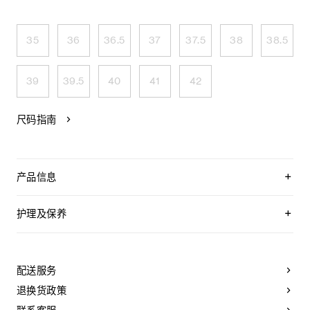
35
36
36.5
37
37.5
38
38.5
39
39.5
40
41
42
尺码指南
产品信息
100%羊皮革
100%羊皮革衬里
护理及保养
0.2英寸（5毫米）鞋跟
圆形鞋头
CELINE为您的鞋履精选优质皮革。这些皮革材质十分特别：色
镌刻“TRIOMPHE CELINE PARIS”字样的金属件
调差异、细小斑点和纹理均为天然特征，不应被视为瑕疵。金
4枚固定装饰性TRIOMPHE标志
属部件的品质经过精心筛选，随着时间的推移会形成古铜光
配送服务
趾环设计
泽。为了让您的鞋履历久弥新，我们建议您遵循以下保养方
薄软垫皮革内底
法：
退换货政策
皮革外底
意大利制造
- 避免接触水、油、香水和化妆品。如果鞋子不慎沾湿，请使用