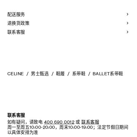
鞋舌印有“CELINE PARIS”字样
调差异、细小斑点和纹理均为天然特征，不应被视为瑕疵。金
鞋侧饰有压印CELINE标志的标签
属部件的品质经过精心筛选，随着时间的推移会形成古铜光
配送服务
纤薄柔韧外底
泽。为了让您的鞋履历久弥新，我们建议您遵循以下保养方
皮革内底
法：
退换货政策
皮革外底
意大利制造
- 避免接触水、油、香水和化妆品。如果鞋子不慎沾湿，请使用
联系客服
编号：365775272C.OOIA
浅色软布将液体擦干。
- 避免长时间暴露于高温和强光源。轻轻擦拭可以减少某些皮革
上的划痕。
- 如果鞋跟或鞋底磨损，请咨询能够更换新鞋跟或安装薄橡胶鞋
底的专业人士。
清洁鞋子时，请使用干净的软布小心擦拭：软布干燥时可用于
擦拭皮革，微湿时可擦拭织物面料。
CELINE
男士甄选
鞋履
系带鞋
BALLET系带鞋
当不需要穿着时，我们建议将鞋子存放于鞋盒内的独立收纳袋
中。
联系客服
如有疑问，请致电
400 690 0012
或
联系客服
周一至周五10:00-20:00，周末10:00-19:00；法定节假日期间
以具体安排为准