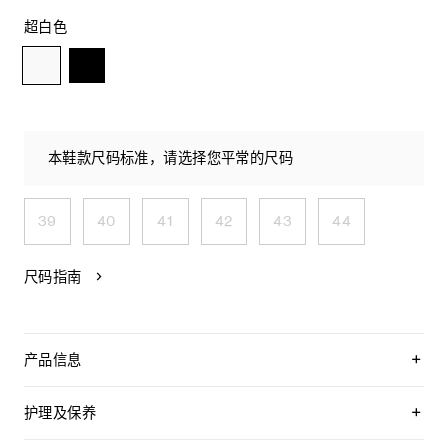
超白色
本鞋款尺码标准，请选择您平常的尺码
39
40
41
42
43
44
尺码指南
产品信息
100%羊皮革
100%羊皮革衬里
护理及保养
圆形鞋头
金色孔眼
CELINE为您的鞋履精选优质皮革。这些皮革材质十分特别：色