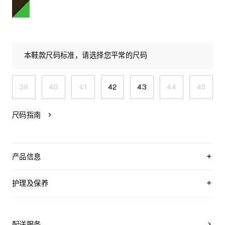
本鞋款尺码标准，请选择您平常的尺码
39
40
41
42
43
44
45
尺码指南
产品信息
70%粘胶纤维，20%聚酯纤维，5%牛皮革，5%羊皮革
衬里：50%牛皮革，25%羊皮革，25%织物
护理及保养
鞋后帮饰有TRIOMPHE刺绣
鞋侧饰有压印CELINE标志的标签
CELINE为您的鞋履精选优质皮革。这些皮革材质十分特别：色
外底下方凹印CELINE标志
调差异、细小斑点和纹理均为天然特征，不应被视为瑕疵。金
鞋带饰有可拆卸TRIOMPHE配饰
属部件的品质经过精心筛选，随着时间的推移会形成古铜光
配送服务