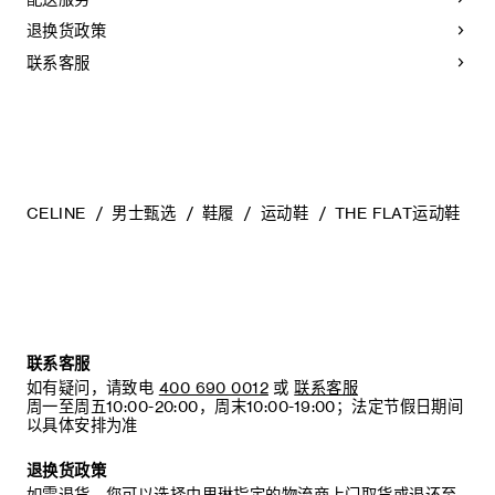
系带鞋
泽。为了让您的鞋履历久弥新，我们建议您遵循以下保养方
皮革内底
法：
退换货政策
橡胶外底
意大利制造
- 避免接触水、油、香水和化妆品。如果鞋子不慎沾湿，请使用
联系客服
编号：364575482C.GKP4
浅色软布将液体擦干。
- 避免长时间暴露于高温和强光源。轻轻擦拭可以减少某些皮革
上的划痕。
- 如果鞋跟或鞋底磨损，请咨询能够更换新鞋跟或安装薄橡胶鞋
底的专业人士。
清洁鞋子时，请使用干净的软布小心擦拭：软布干燥时可用于
擦拭皮革，微湿时可擦拭织物面料。
CELINE
男士甄选
鞋履
运动鞋
THE FLAT运动鞋
当不需要穿着时，我们建议将鞋子存放于鞋盒内的独立收纳袋
中。
联系客服
如有疑问，请致电
400 690 0012
或
联系客服
周一至周五10:00-20:00，周末10:00-19:00；法定节假日期间
以具体安排为准
退换货政策
如需退货，您可以选择由思琳指定的物流商上门取货或退还至