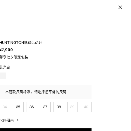
HUNTINGTON低帮运动鞋
¥7,900
尊享七夕限定包装
荧光白
本鞋款尺码标准，请选择您平常的尺码
34
35
36
37
38
39
40
尺码指南