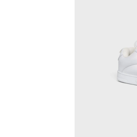
RINDON JOHNSON
CELINE 大连恒隆广场
A KASSEN
CELINE 澳门
MEL KENDRICK
CELINE 宁波
SHAWN KURUNERU
CELINE 上海恒隆广场
ARTUR LESCHER
CELINE 武汉恒隆精品店
ANNE LIBBY
CELINE KYOTO DAIMARU
MARIE LUND
CELINE 东京
DAVID NASH
CELINE TOKYO GINZA
NIKA NEELOVA
CELINE YOKOHAMA SOGO
VIRGINIA OVERTON
CELINE 曼谷
马秋莎
CELINE 吉隆坡
FAY RAY
CELINE 新加坡
CAMILLA REYMAN
CELINE 墨尔本
EM ROONEY
LEUNORA SALIHU
SØREN SEJR
DAVINA SEMO
FLEMISH SCHOOL
OSCAR TUAZON
胡曉媛