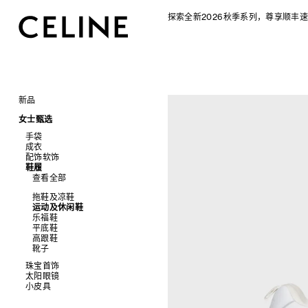
探索全新2026秋季系列，尊享顺丰速
新品
CELINE 2026秋季女士系列
女士甄选
CELINE 2026秋季男士系列
手袋
成衣
查看全部
配饰软饰
查看全部
新品
鞋履
查看全部
标志印花 TRIOMPHE CANVAS
衬衫及上衣
查看全部
SOFT TRIOMPHE
卫衣及T恤
皮带
PANIER 草编包
牛仔裤
帽子
拖鞋及凉鞋
迷你手袋
针织衫
丝巾及围巾
运动及休闲鞋
NINO
夹克外套
发饰
乐福鞋
TRIOMPHE 凯旋门
连衣裙
手套
平底鞋
TRIOMPHE FRAME
裤装
高跟鞋
LUGGAGE 手袋
半身裙
靴子
TRIO FLAP
大衣及羽绒服
珠宝首饰
包挂
泳装及内衣
太阳眼镜
查看全部
皮衣
小皮具
查看全部
牛仔丹宁
耳环
查看全部
手镯
新品