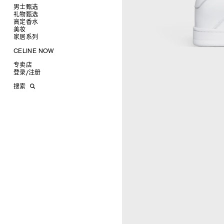
项链
椭圆形
钱包
男士甄选
戒指
圆形
卡包
礼物甄选
成衣
高级珠宝
长方形
零钱包
高定香水
手袋
为她甄选礼物
查看全部
CELINE 挂饰
猫眼形
手拿包
美妆
鞋履
为他甄选礼物
高定香水
查看全部
面罩式
链条钱包
衬衫
家居系列
皮带软饰
香水配件
缎光唇膏
查看全部
几何形
T恤及上衣
托特包
珠宝首饰
润唇膏
旅行
查看全部
CELINE NOW
飞行员形
卫衣
斜挎包
运动鞋
太阳眼镜
美妆配件
蜡烛与配件
查看全部
甄选专题
针织及POLO衫
商务及旅行手袋
乐福鞋及皮鞋
皮带
小皮具
沐浴及身体护理
生活艺术
查看全部
专卖店
时装秀
牛仔丹宁
双肩包
系带鞋
帽子
手镯
INFINITE POSSIBILITIES
文具
查看全部
登录
/
注册
CELINE 艺术项目
裤装
迷你手袋
靴子
围巾
项链
新品
MEN'S AUTOMNE/HIVER 2026
2027春夏男装秀
CELINE 精品店建筑
西装
TRIOMPHE CANVAS 标志印花
拖鞋及凉鞋
其他配饰
戒指
长方形
钱包
AUTOMNE 2026
2026冬季时装秀
DAVID ADAMO
搜索
大衣及羽绒服
LUGGAGE手袋
耳环
圆形
卡包
ÉTÉ CELINE
2026夏季时装秀
CHARLES ARNOLDI
CELINE 巴黎 DUPHOT
夹克外套
TAKE AWAY
CELINE挂饰
飞行员形
零钱包
ÉTÉ 2026
2026春季时装秀
JAMES BALMFORTH
CELINE 巴黎 FRANÇOIS 1ER
皮衣
PADDED手袋
面罩式
电子产品配饰
LEILAH BABIRYE
CELINE 巴黎 GRENELLE
KATINKA BOCK
CELINE 巴黎 蒙田大道
PALOMA BOSQUÊ
CELINE 巴黎 HAUTE
ELAINE CAMERON-WEIR
PARMURERIE
JOSE DAVILA
CELINE 伦敦 邦德街
GEORGIA DICKIE
CELINE 伦敦 103 MOUNT
ASGER DYBVAD LARSEN
STREET
ROCHELLE FEINSTEIN
CELINE 马德里
KIRA FREIJE
CELINE MILAN SANTO
LUISA GARDINI
SPIRITO
PAUL GEES
CELINE 洛杉矶 RODEO
INDRIKIS GELZIS
CELINE 纽约 麦迪逊
LUKAS GERONIMAS
CELINE 纽约 SOHO
ROCHELLE GOLDBERG
CELINE DOHA VENDOME
CHARLES HARLAN
CELINE 北京
DANIEL JENSEN
CELINE BEJING SKP
DAVID JEREMIAH
CELINE 成都太古里精品店