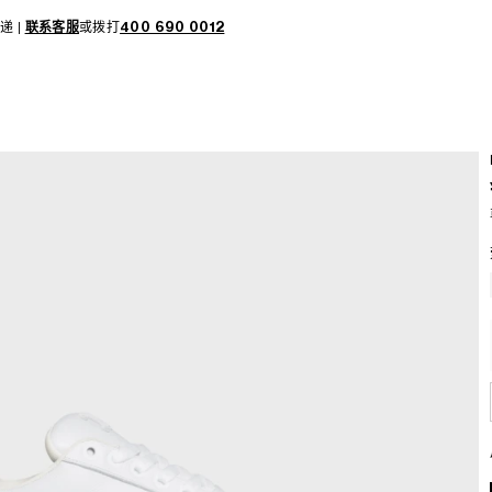
递 |
联系客服
或拨打
400 690 0012