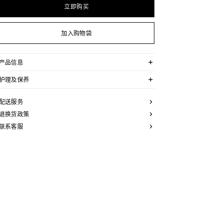
立即购买
加入购物袋
产品信息
牛皮革
护理及保养
鞋舌饰有TRIOMPHE贴饰
内侧松紧带，支撑更佳
CELINE为您的鞋履精选优质皮革。这些皮革材质别具一
鞋后帮凹印CELINE标志
格：色调差异、细小斑点和纹理均为天然特征，不应被视
配送服务
外底侧面压印CELINE标志
为瑕疵。金属部件的品质经过精心筛选，随着时间的推移
外底下方凹印CELINE标志
会形成古铜光泽。为了让您的鞋履历久弥新，我们建议您
退换货政策
织物内底
遵循以下保养方法：
橡胶外底
联系客服
意大利制造
- 避免接触水、油脂、香水和化妆品。如果鞋子不慎沾
编号：362965089C.01OP
湿，请使用浅色软布将液体擦干。
- 避免长时间暴露于高温和强光源。轻轻擦拭可以减少某
些皮革上的划痕。
- 如果鞋跟或鞋底磨损，请咨询能够更换新鞋跟或安装薄
橡胶鞋底的专业人士。
清洁鞋子时，请使用干净的软布小心擦拭：软布干燥时可
用于擦拭皮革，微湿时可擦拭织物面料。
当不需要穿着时，我们建议将鞋子存放于鞋盒内的独立收
纳袋中。