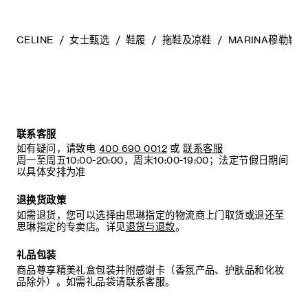
底的专业人士。
清洁鞋子时，请使用干净的软布小心擦拭：软布干燥时可用于
擦拭皮革，微湿时可擦拭织物面料。
CELINE
女士甄选
鞋履
拖鞋及凉鞋
MARINA穆勒鞋
当不需要穿着时，我们建议将鞋子存放于鞋盒内的独立收纳袋
中。
联系客服
如有疑问，请致电
400 690 0012
或
联系客服
周一至周五10:00-20:00，周末10:00-19:00；法定节假日期间
以具体安排为准
退换货政策
如需退货，您可以选择由思琳指定的物流商上门取货或退还至
思琳指定的专卖店。详见
退货与退款
。
礼品包装
商品尊享精美礼盒包装并附感谢卡（香氛产品、护肤品和化妆
品除外）。如需礼品袋请联系客服。