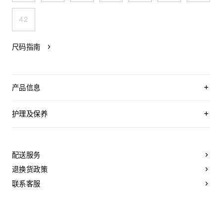
42
尺码指南
产品信息
100%棉
100%羊皮革衬里
护理及保养
0.5英寸（13毫米）鞋跟
层叠皮革鞋跟，配以橡胶后跟面
CELINE为您的鞋履精选优质皮革。这些皮革材质十分特别：色
TRIOMPHE标志鞋面，饰有流苏
调差异、细小斑点和纹理均为天然特征，不应被视为瑕疵。金
便鞋
属部件的品质经过精心筛选，随着时间的推移会形成古铜光
配送服务
薄软垫皮革内底
泽。为了让您的鞋履历久弥新，我们建议您遵循以下保养方
皮革外底
法：
退换货政策
意大利制造
编号：362675476C.GKA6
- 避免接触水、油、香水和化妆品。如果鞋子不慎沾湿，请使用
联系客服
浅色软布将液体擦干。
- 避免长时间暴露于高温和强光源。轻轻擦拭可以减少某些皮革
上的划痕。
- 如果鞋跟或鞋底磨损，请咨询能够更换新鞋跟或安装薄橡胶鞋