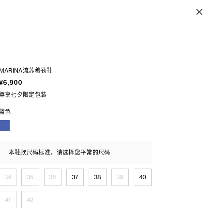
MARINA流苏穆勒鞋
¥6,900
尊享七夕限定包装
蓝色
本鞋款尺码标准，请选择您平常的尺码
34
35
36
37
38
39
40
41
42