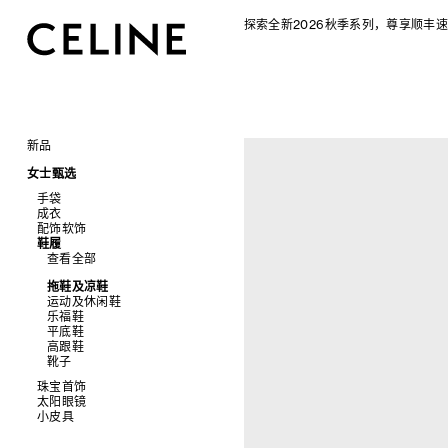
探索全新2026秋季系列，尊享顺丰速
新品
CELINE 2026秋季女士系列
女士甄选
CELINE 2026秋季男士系列
手袋
成衣
查看全部
配饰软饰
查看全部
新品
鞋履
查看全部
标志印花 TRIOMPHE CANVAS
衬衫及上衣
查看全部
SOFT TRIOMPHE
卫衣及T恤
皮带
PANIER 草编包
牛仔裤
帽子
拖鞋及凉鞋
迷你手袋
针织衫
丝巾及围巾
运动及休闲鞋
NINO
夹克外套
发饰
乐福鞋
TRIOMPHE 凯旋门
连衣裙
手套
平底鞋
TRIOMPHE FRAME
裤装
高跟鞋
LUGGAGE 手袋
半身裙
靴子
TRIO FLAP
大衣及羽绒服
珠宝首饰
包挂
泳装及内衣
太阳眼镜
查看全部
皮衣
小皮具
查看全部
牛仔丹宁
耳环
查看全部
手镯
新品