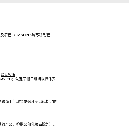
鞋及凉鞋
MARINA流苏穆勒鞋
联系客服
:00-19:00；法定节假日期间以具体安
物流商上门取货或退还至思琳指定的
香氛产品、护肤品和化妆品除外）。