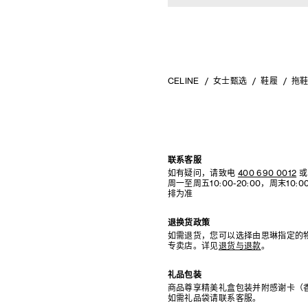
CELINE
女士甄选
鞋履
拖
联系客服
如有疑问，请致电
400 690 0012
或
周一至周五10:00-20:00，周末10
排为准
退换货政策
如需退货，您可以选择由思琳指定的
专卖店。详见
退货与退款
。
礼品包装
商品尊享精美礼盒包装并附感谢卡（
如需礼品袋请联系客服。