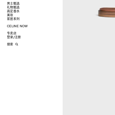
项链
椭圆形
钱包
男士甄选
戒指
圆形
卡包
礼物甄选
成衣
高级珠宝
长方形
零钱包
高定香水
手袋
为她甄选礼物
查看全部
CELINE 挂饰
猫眼形
手拿包
美妆
鞋履
为他甄选礼物
高定香水
查看全部
面罩式
链条钱包
衬衫
家居系列
皮带软饰
香水配件
缎光唇膏
查看全部
几何形
T恤及上衣
托特包
珠宝首饰
润唇膏
旅行
查看全部
CELINE NOW
飞行员形
卫衣
斜挎包
运动鞋
太阳眼镜
美妆配件
蜡烛与配件
查看全部
甄选专题
针织及POLO衫
商务及旅行手袋
乐福鞋及皮鞋
皮带
小皮具
沐浴及身体护理
生活艺术
查看全部
专卖店
时装秀
牛仔丹宁
双肩包
系带鞋
帽子
手镯
INFINITE POSSIBILITIES
文具
查看全部
登录
/
注册
CELINE 艺术项目
裤装
迷你手袋
靴子
围巾
项链
新品
MEN'S AUTOMNE/HIVER 2026
2027春夏男装秀
CELINE 精品店建筑
西装
TRIOMPHE CANVAS 标志印花
拖鞋及凉鞋
其他配饰
戒指
长方形
钱包
AUTOMNE 2026
2026冬季时装秀
DAVID ADAMO
搜索
大衣及羽绒服
LUGGAGE手袋
耳环
圆形
卡包
ÉTÉ CELINE
2026夏季时装秀
CHARLES ARNOLDI
CELINE 巴黎 DUPHOT
夹克外套
TAKE AWAY
CELINE挂饰
飞行员形
零钱包
ÉTÉ 2026
2026春季时装秀
JAMES BALMFORTH
CELINE 巴黎 FRANÇOIS 1ER
皮衣
PADDED手袋
面罩式
电子产品配饰
LEILAH BABIRYE
CELINE 巴黎 GRENELLE
KATINKA BOCK
CELINE 巴黎 蒙田大道
PALOMA BOSQUÊ
CELINE 巴黎 HAUTE
ELAINE CAMERON-WEIR
PARMURERIE
JOSE DAVILA
CELINE 伦敦 邦德街
GEORGIA DICKIE
CELINE 伦敦 103 MOUNT
ASGER DYBVAD LARSEN
STREET
ROCHELLE FEINSTEIN
CELINE 马德里
KIRA FREIJE
CELINE MILAN SANTO
LUISA GARDINI
SPIRITO
PAUL GEES
CELINE 洛杉矶 RODEO
INDRIKIS GELZIS
CELINE 纽约 麦迪逊
LUKAS GERONIMAS
CELINE 纽约 SOHO
ROCHELLE GOLDBERG
CELINE DOHA VENDOME
CHARLES HARLAN
CELINE 北京
DANIEL JENSEN
CELINE BEJING SKP
DAVID JEREMIAH
CELINE 成都太古里精品店