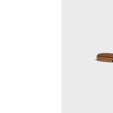
RINDON JOHNSON
CELINE 大连恒隆广场
A KASSEN
CELINE 澳门
MEL KENDRICK
CELINE 宁波
SHAWN KURUNERU
CELINE 上海恒隆广场
ARTUR LESCHER
CELINE 武汉恒隆精品店
ANNE LIBBY
CELINE KYOTO DAIMARU
MARIE LUND
CELINE 东京
DAVID NASH
CELINE TOKYO GINZA
NIKA NEELOVA
CELINE YOKOHAMA SOGO
VIRGINIA OVERTON
CELINE 曼谷
马秋莎
CELINE 吉隆坡
FAY RAY
CELINE 新加坡
CAMILLA REYMAN
CELINE 墨尔本
EM ROONEY
LEUNORA SALIHU
SØREN SEJR
DAVINA SEMO
FLEMISH SCHOOL
OSCAR TUAZON
胡曉媛