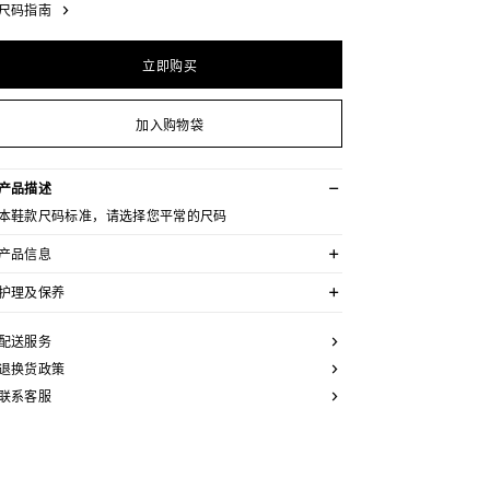
尺码指南
立即购买
加入购物袋
产品描述
本鞋款尺码标准，请选择您平常的尺码
产品信息
织物
护理及保养
0.5英寸(13毫米)鞋跟
厚实层迭皮革鞋跟,配以橡胶后跟面
CELINE为您的鞋履精选优质皮革。这些皮革材质别具一
圆形鞋头
格：色调差异、细小斑点和纹理均为天然特征，不应被视
配送服务
TRIOMPHE贴饰
为瑕疵。金属部件的品质经过精心筛选，随着时间的推移
流苏鞋面
会形成古铜光泽。为了让您的鞋履历久弥新，我们建议您
退换货政策
薄软垫皮革内底
遵循以下保养方法：
皮革外底
联系客服
意大利制造
- 避免接触水、油脂、香水和化妆品。如果鞋子不慎沾
编号:362675022C.07BL
湿，请使用浅色软布将液体擦干。
- 避免长时间暴露于高温和强光源。
- 轻轻擦拭可以减少某些皮革上的划痕。- 如果鞋跟或鞋底
磨损，请咨询能够更换新鞋跟或安装薄橡胶鞋底的专业人