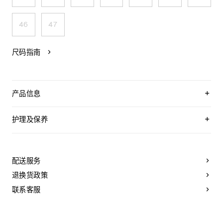
46
47
尺码指南
产品信息
牛皮革/橡胶
0.2英寸(5毫米)鞋跟
护理及保养
意大利制造
编号:361554995C.01DQ
CELINE为您的鞋履精选优质皮革。这些皮革材质别具一格：色
调差异、细小斑点和纹理均为天然特征，不应被视为瑕疵。金
属部件的品质经过精心筛选，随着时间的推移会形成古铜光
配送服务
泽。为了让您的鞋履历久弥新，我们建议您遵循以下保养方
法：
退换货政策
- 避免接触水、油脂、香水和化妆品。如果鞋子不慎沾湿，请使
联系客服
用浅色软布将液体擦干。
- 避免长时间暴露于高温和强光源。轻轻擦拭可以减少某些皮革
上的划痕。
- 如果鞋跟或鞋底磨损，请咨询能够更换新鞋跟或安装薄橡胶鞋