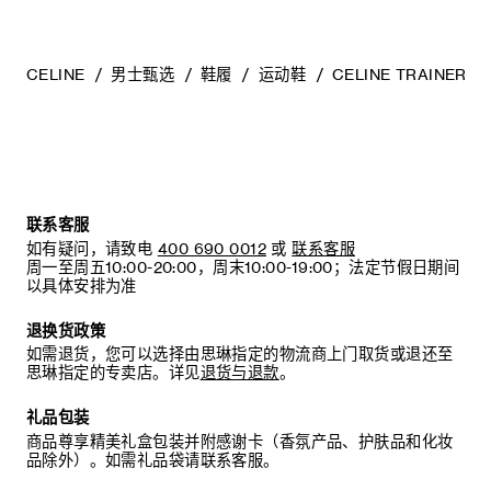
底的专业人士。
清洁鞋子时，请使用干净的软布小心擦拭：软布干燥时可用于
擦拭皮革，微湿时可擦拭织物面料。
CELINE
男士甄选
鞋履
运动鞋
CELINE TRAINER
当不需要穿着时，我们建议将鞋子存放于鞋盒内的独立收纳袋
中。
联系客服
如有疑问，请致电
400 690 0012
或
联系客服
周一至周五10:00-20:00，周末10:00-19:00；法定节假日期间
以具体安排为准
退换货政策
如需退货，您可以选择由思琳指定的物流商上门取货或退还至
思琳指定的专卖店。详见
退货与退款
。
礼品包装
商品尊享精美礼盒包装并附感谢卡（香氛产品、护肤品和化妆
品除外）。如需礼品袋请联系客服。