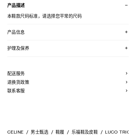
产品描述
本鞋款尺码标准，请选择您平常的尺码
产品信息
100％牛皮革
100%牛皮革衬里
护理及保养
叠层直鞋踭
0.6英寸（15毫米）鞋跟
CELINE为您的鞋履精选优质皮革。这些皮革材质十分独特：色
圆形传统便鞋结构，缀以手缝裙饰品
调差异、细小斑点和纹理均为天然特征，不应被视为瑕疵。金
金色饰面CELINE TRIOMPHE标志
属部件的品质经过精心筛选，随着时间的推移会形成古铜光
配送服务
羊皮革鞋垫
泽。为了让您的鞋履历久弥新，我们建议您遵循以下保养方
手绘皮革外底
法：
退换货政策
布莱克鞋身结构
鞋面较窄，选择平常尺码大半码更为舒适
- 避免接触水、油脂、香水和化妆品。如果鞋子不慎沾湿，请使
联系客服
意大利制造
用浅色软布将液体擦干。
编号：334773602C.38NS
- 避免长时间暴露于高温和强光源。轻轻擦拭可以减少某些皮革
上的划痕。
- 如果鞋跟或鞋底磨损，请咨询能够更换新鞋跟或安装薄橡胶鞋
底的专业人士。
清洁鞋子时，请使用干净的软布小心擦拭：软布干燥时可用于
擦拭皮革，微湿时可擦拭织物面料。
CELINE
男士甄选
鞋履
乐福鞋及皮鞋
LUCO TRIO