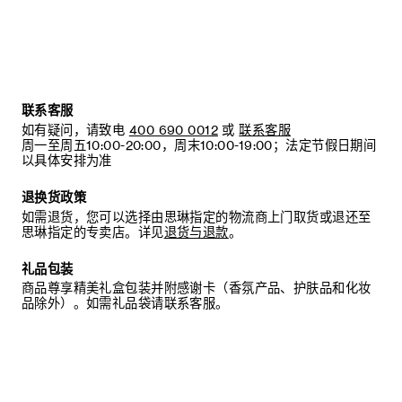
当不需要穿着时，我们建议将鞋子存放于鞋盒内的独立收纳袋
中。
联系客服
如有疑问，请致电
400 690 0012
或
联系客服
周一至周五10:00-20:00，周末10:00-19:00；法定节假日期间
以具体安排为准
退换货政策
如需退货，您可以选择由思琳指定的物流商上门取货或退还至
思琳指定的专卖店。详见
退货与退款
。
礼品包装
商品尊享精美礼盒包装并附感谢卡（香氛产品、护肤品和化妆
品除外）。如需礼品袋请联系客服。