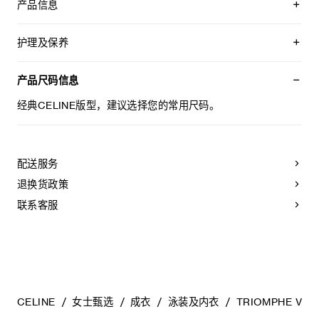
产品信息
经典版型
低腰
护理及保养
系带开合，配TRIOMPHE绳箍
编号：2Z2730J41.01XN
本品可以最高水温30°C/ 85°F手洗。
仅使用不含漂白剂的洗衣产品。
产品尺码信息
不可用烘干机烘干。
不可熨烫。
经典CELINE版型，建议选择您的常用尺码。
不可干洗。
配送服务
退换货政策
联系客服
CELINE
女士甄选
成衣
泳装及内衣
TRIOMPHE V