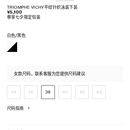
TRIOMPHE VICHY平纹针织泳装下装
¥5,100
尊享七夕限定包装
白色/黑色
女款尺码，联系客服为您提供尺码建议
34
36
38
40
42
44
尺码指南