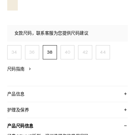
女款尺码，联系客服为您提供尺码建议
34
36
38
40
42
44
尺码指南
产品信息
71%粘胶纤维，21%羊毛，8%锦纶
衬里：51%莫代尔，49%粘胶纤维
护理及保养
经典版型
精裁设计，搭配垫肩
不可用水清洗。
纯色衣领
仅使用不含漂白剂的洗衣产品。
产品尺码信息
2个贴袋
不可用烘干机烘干。