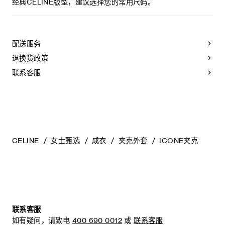
4枚TRIOMPHE纽扣
最高熨烫温度：110°C / 230°F
经典CELINE版型，建议选择您的常用尺码。
袖口饰4枚TRIOMPHE纽扣
不可使用蒸汽。
意大利制造
本品可用芳香化合物进行轻柔干洗。
编号：2V18V3D68.01OW
配送服务
退换货政策
联系客服
CELINE
女士甄选
成衣
夹克外套
ICONE夹克
联系客服
如有疑问，请致电
400 690 0012
或
联系客服