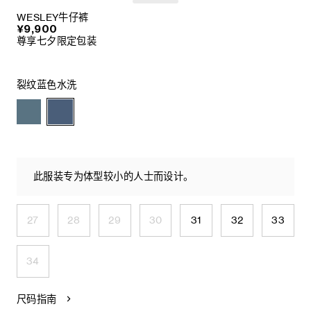
WESLEY牛仔裤
¥9,900
尊享七夕限定包装
裂纹蓝色水洗
此服装专为体型较小的人士而设计。
27
28
29
30
31
32
33
34
尺码指南