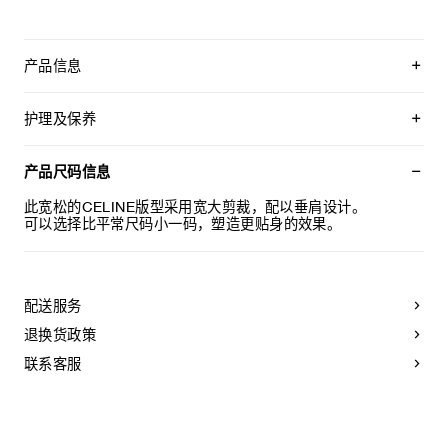
产品信息
100%棉
宽松版型
护理及保养
低腰
直筒裤腿
本品可在轻柔洗衣程序下以最高水温30°C/ 85°F清洗。
5个口袋
仅使用不含漂白剂的洗衣产品。
产品尺码信息
正面口袋设有饰钉
不可用烘干机烘干。
腰部背面设有贴饰
最高熨烫温度：110°C / 230°F
此宽松的CELINE版型采用宽大剪裁，配以垂肩设计。
宽边
不可使用蒸汽。
可以选择比平常尺码小一码，塑造更贴身的效果。
镌刻CELINE JEANS标识的纽扣
不可干洗。
日本制造
编号：2N850930F.GDP4
配送服务
退换货政策
联系客服