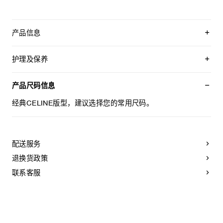
产品信息
100%棉
经典版型
护理及保养
中腰
直筒裤腿
本品可在轻柔洗衣程序下以最高水温30°C/ 85°F清洗。
5个口袋
仅使用不含漂白剂的洗衣产品。
产品尺码信息
正面口袋设有饰钉
不可用烘干机烘干。
腰部背面设有贴饰
最高熨烫温度：110°C / 230°F
经典CELINE版型，建议选择您的常用尺码。
镌刻CELINE JEANS标识的纽扣
不可使用蒸汽。
日本制造
不可干洗。
编号：2N574930F.GKD7
配送服务
退换货政策
联系客服