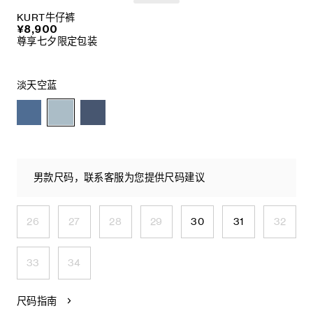
KURT牛仔裤
¥8,900
尊享七夕限定包装
淡天空蓝
男款尺码，联系客服为您提供尺码建议
26
27
28
29
30
31
32
33
34
尺码指南