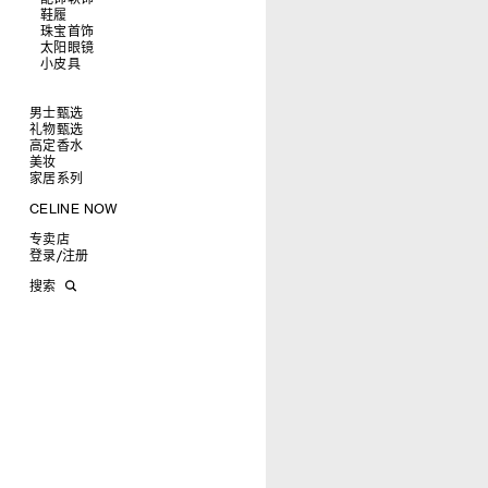
鞋履
查看全部
珠宝首饰
查看全部
皮带
太阳眼镜
查看全部
帽子
拖鞋及凉鞋
小皮具
查看全部
丝巾及围巾
运动及休闲鞋
耳环
查看全部
发饰
乐福鞋
手镯
新品
手套
平底鞋
项链
椭圆形
钱包
男士甄选
高跟鞋
戒指
圆形
卡包
礼物甄选
成衣
靴子
高级珠宝
长方形
零钱包
高定香水
手袋
为她甄选礼物
查看全部
CELINE 挂饰
猫眼形
手拿包
美妆
鞋履
为他甄选礼物
高定香水
查看全部
面罩式
链条钱包
衬衫
家居系列
皮带软饰
香水配件
缎光唇膏
查看全部
几何形
T恤及上衣
托特包
珠宝首饰
润唇膏
旅行
查看全部
CELINE NOW
飞行员形
卫衣
斜挎包
运动鞋
太阳眼镜
美妆配件
蜡烛与配件
查看全部
甄选专题
针织及POLO衫
商务及旅行手袋
乐福鞋及皮鞋
皮带
小皮具
沐浴及身体护理
生活艺术
查看全部
专卖店
时装秀
牛仔丹宁
双肩包
系带鞋
帽子
手镯
INFINITE POSSIBILITIES
文具
查看全部
登录
/
注册
CELINE 艺术项目
裤装
迷你手袋
靴子
围巾
项链
新品
MEN'S AUTOMNE/HIVER 2026
2027春夏男装秀
CELINE 精品店建筑
西装
TRIOMPHE CANVAS 标志印花
拖鞋及凉鞋
其他配饰
戒指
长方形
钱包
AUTOMNE 2026
2026冬季时装秀
DAVID ADAMO
搜索
大衣及羽绒服
LUGGAGE手袋
耳环
圆形
卡包
ÉTÉ CELINE
2026夏季时装秀
CHARLES ARNOLDI
CELINE 巴黎 DUPHOT
夹克外套
TAKE AWAY
CELINE挂饰
飞行员形
零钱包
ÉTÉ 2026
2026春季时装秀
JAMES BALMFORTH
CELINE 巴黎 FRANÇOIS 1ER
皮衣
PADDED手袋
面罩式
电子产品配饰
LEILAH BABIRYE
CELINE 巴黎 GRENELLE
KATINKA BOCK
CELINE 巴黎 蒙田大道
PALOMA BOSQUÊ
CELINE 巴黎 HAUTE
ELAINE CAMERON-WEIR
PARMURERIE
JOSE DAVILA
CELINE 伦敦 邦德街
GEORGIA DICKIE
CELINE 伦敦 103 MOUNT
ASGER DYBVAD LARSEN
STREET
ROCHELLE FEINSTEIN
CELINE 马德里
KIRA FREIJE
CELINE MILAN SANTO
LUISA GARDINI
SPIRITO
PAUL GEES
CELINE 洛杉矶 RODEO