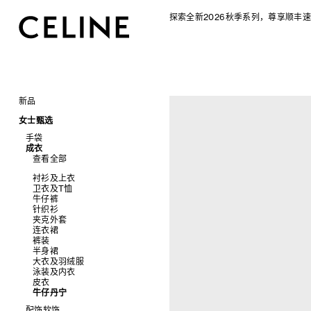
探索全新2026秋季系列，尊享顺丰速
新品
CELINE 2026秋季女士系列
女士甄选
CELINE 2026秋季男士系列
手袋
成衣
查看全部
查看全部
新品
标志印花 TRIOMPHE CANVAS
衬衫及上衣
SOFT TRIOMPHE
卫衣及T恤
PANIER 草编包
牛仔裤
迷你手袋
针织衫
NINO
夹克外套
TRIOMPHE 凯旋门
连衣裙
TRIOMPHE FRAME
裤装
LUGGAGE 手袋
半身裙
TRIO FLAP
大衣及羽绒服
包挂
泳装及内衣
皮衣
牛仔丹宁
配饰软饰