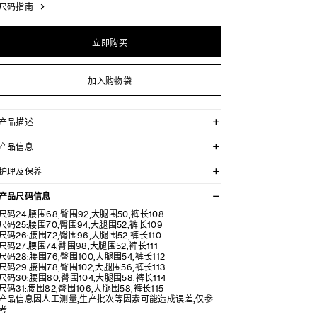
尺码指南
立即购买
加入购物袋
产品描述
MARCO STEEL BLUE水洗色低腰牛仔裤
产品信息
修身版型。
100%棉
纯正牛仔布。
护理及保养
STEEL BLUE水洗色
如需更宽松的版型，可选大一码。
经典版型
本品可在轻柔洗衣程序下以最高水温30°C/ 85°F清洗。
低腰
产品尺码信息
仅使用不含漂白剂的洗衣产品。
喇叭裤腿
尺码24:腰围68,臀围92,大腿围50,裤长108
5个口袋
不可用烘干机烘干。
尺码25:腰围70,臀围94,大腿围52,裤长109
正面口袋设有饰钉
最高熨烫温度为200°C/230°F。
尺码26:腰围72,臀围96,大腿围52,裤长110
腰部背面设有贴饰
本品可用芳香化合物或干洗剂进行轻柔干洗。
尺码27:腰围74,臀围98,大腿围52,裤长111
拉链和纽扣镌刻CELINE JEANS字样
尺码28:腰围76,臀围100,大腿围54,裤长112
日本制造
尺码29:腰围78,臀围102,大腿围56,裤长113
编号：2N06B930F.07SV
尺码30:腰围80,臀围104,大腿围58,裤长114
尺码31:腰围82,臀围106,大腿围58,裤长115
产品信息因人工测量,生产批次等因素可能造成误差,仅参
考