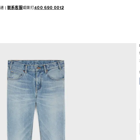
递 |
联系客服
或拨打
400 690 0012