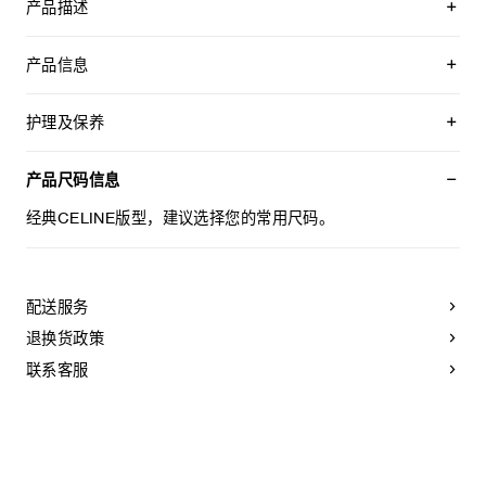
产品描述
经典机车夹克
产品信息
牛皮革
衬里:70%铜氨纤维,30%棉
护理及保养
经典版型
肩袢
不可用水清洗。
3个拉链口袋
仅使用不含漂白剂的洗衣产品。
产品尺码信息
1个翻盖口袋
不可用烘干机烘干。
镌刻CELINE字样的按扣
不可熨烫。
经典CELINE版型，建议选择您的常用尺码。
拉链开合
不可干洗。
袖口和背面设有拉链
腰带
意大利制造
配送服务
编号:2E158599E.38NO
退换货政策
联系客服