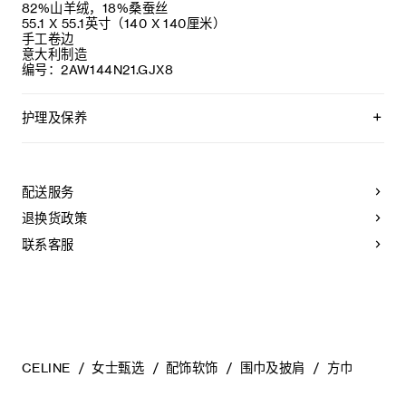
82%山羊绒，18%桑蚕丝
55.1 X 55.1英寸（140 X 140厘米）
手工卷边
意大利制造
编号：2AW144N21.GJX8
护理及保养
不可用水清洗。
仅使用不含漂白剂的洗衣产品。
不可用烘干机烘干。
配送服务
不可熨烫。
本品可用芳香化合物进行轻柔干洗。
退换货政策
不可用水进行专业清洗。
联系客服
CELINE
女士甄选
配饰软饰
围巾及披肩
方巾