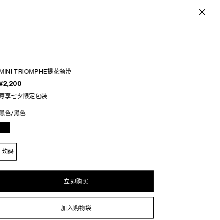
MINI TRIOMPHE提花领带
¥2,200
尊享七夕限定包装
黑色/黑色
均码
立即购买
加入购物袋