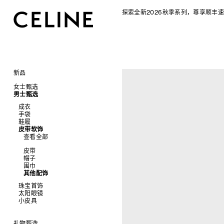
探索全新2026秋季系列，尊享顺丰速
新品
CELINE 2026秋季女士系列
女士甄选
CELINE 2026秋季男士系列
男士甄选
手袋
成衣
查看全部
成衣
配饰软饰
查看全部
手袋
查看全部
新品
鞋履
查看全部
鞋履
查看全部
标志印花 TRIOMPHE CANVAS
衬衫及上衣
珠宝首饰
查看全部
衬衫
皮带软饰
查看全部
SOFT TRIOMPHE
卫衣及T恤
皮带
太阳眼镜
查看全部
T恤及上衣
托特包
查看全部
PANIER 草编包
牛仔裤
帽子
拖鞋及凉鞋
小皮具
查看全部
卫衣
斜挎包
运动鞋
迷你手袋
针织衫
丝巾及围巾
运动及休闲鞋
耳环
查看全部
针织及POLO衫
商务及旅行手袋
乐福鞋及皮鞋
皮带
NINO
夹克外套
发饰
乐福鞋
手镯
新品
牛仔丹宁
双肩包
系带鞋
帽子
TRIOMPHE 凯旋门
连衣裙
手套
平底鞋
项链
椭圆形
钱包
裤装
迷你手袋
靴子
围巾
TRIOMPHE FRAME
裤装
高跟鞋
戒指
圆形
卡包
西装
TRIOMPHE CANVAS 标志印花
拖鞋及凉鞋
其他配饰
LUGGAGE 手袋
半身裙
靴子
高级珠宝
长方形
零钱包
大衣及羽绒服
LUGGAGE手袋
TRIO FLAP
大衣及羽绒服
CELINE 挂饰
猫眼形
手拿包
珠宝首饰
夹克外套
TAKE AWAY
包挂
泳装及内衣
面罩式
链条钱包
太阳眼镜
查看全部
皮衣
PADDED手袋
皮衣
几何形
小皮具
查看全部
牛仔丹宁
飞行员形
手镯
查看全部
项链
新品
戒指
长方形
钱包
礼物甄选