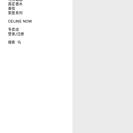
耳环
圆形
卡包
高定香水
为她甄选礼物
CELINE挂饰
飞行员形
零钱包
美妆
为他甄选礼物
高定香水
面罩式
电子产品配饰
家居系列
香水配件
缎光唇膏
润唇膏
旅行
CELINE NOW
美妆配件
蜡烛与配件
甄选专题
沐浴及身体护理
生活艺术
专卖店
时装秀
INFINITE POSSIBILITIES
文具
登录
/
注册
CELINE 艺术项目
MEN'S AUTOMNE/HIVER 2026
2027春夏男装秀
CELINE 精品店建筑
AUTOMNE 2026
2026冬季时装秀
DAVID ADAMO
搜索
ÉTÉ CELINE
2026夏季时装秀
CHARLES ARNOLDI
CELINE 巴黎 DUPHOT
ÉTÉ 2026
2026春季时装秀
JAMES BALMFORTH
CELINE 巴黎 FRANÇOIS 1ER
LEILAH BABIRYE
CELINE 巴黎 GRENELLE
KATINKA BOCK
CELINE 巴黎 蒙田大道
PALOMA BOSQUÊ
CELINE 巴黎 HAUTE
ELAINE CAMERON-WEIR
PARMURERIE
JOSE DAVILA
CELINE 伦敦 邦德街
GEORGIA DICKIE
CELINE 伦敦 103 MOUNT
ASGER DYBVAD LARSEN
STREET
ROCHELLE FEINSTEIN
CELINE 马德里
KIRA FREIJE
CELINE MILAN SANTO
LUISA GARDINI
SPIRITO
PAUL GEES
CELINE 洛杉矶 RODEO
INDRIKIS GELZIS
CELINE 纽约 麦迪逊
LUKAS GERONIMAS
CELINE 纽约 SOHO
ROCHELLE GOLDBERG
CELINE DOHA VENDOME
CHARLES HARLAN
CELINE 北京
DANIEL JENSEN
CELINE BEJING SKP
DAVID JEREMIAH
CELINE 成都太古里精品店
RINDON JOHNSON
CELINE 大连恒隆广场
A KASSEN
CELINE 澳门