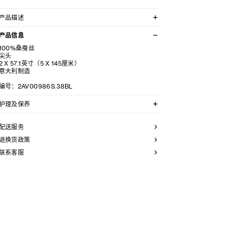
产品描述
MINI TRIOMPHE提花领带
产品信息
100%桑蚕丝
尖头
2 X 57.1英寸（5 X 145厘米）
意大利制造
编号：2AV00986S.38BL
护理及保养
不可用水清洗。
仅使用不含漂白剂的洗衣产品。
配送服务
不可用烘干机烘干。
不可熨烫。
退换货政策
本品可用芳香化合物进行轻柔干洗。
联系客服