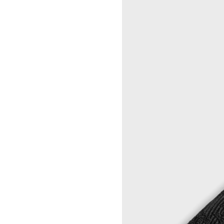
MEL KENDRICK
CELINE 宁波
SHAWN KURUNERU
CELINE 上海恒隆广场
ARTUR LESCHER
CELINE 武汉恒隆精品店
ANNE LIBBY
CELINE KYOTO DAIMARU
MARIE LUND
CELINE 东京
DAVID NASH
CELINE TOKYO GINZA
NIKA NEELOVA
CELINE YOKOHAMA SOGO
VIRGINIA OVERTON
CELINE 曼谷
马秋莎
CELINE 吉隆坡
FAY RAY
CELINE 新加坡
CAMILLA REYMAN
CELINE 墨尔本
EM ROONEY
LEUNORA SALIHU
SØREN SEJR
DAVINA SEMO
FLEMISH SCHOOL
OSCAR TUAZON
胡曉媛