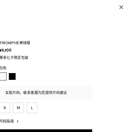
TRIOMPHE棒球帽
¥5,100
尊享七夕限定包装
白色
女款尺码，联系客服为您提供尺码建议
S
M
L
尺码指南