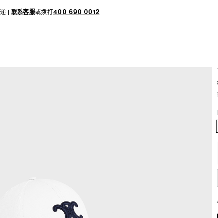
递 |
联系客服
或拨打
400 690 0012