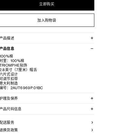
立即购买
加入购物袋
产品描述
TRIOMPHE棒球帽
产品信息
100%棉
衬里：100%棉
TRIOMPHE贴饰
2.8英寸（7厘米）帽舌
六片式设计
可调节扣带
意大利制造
编号：2AUT6969P.01BC
护理及保养
不可用水清洗。
产品尺码信息
仅使用不含漂白剂的洗衣产品。
不可用烘干机烘干。
尺码S:头围55~59厘米
不可熨烫。
尺码M:头围56~60厘米
配送服务
不可干洗。
尺码L:头围57~61厘米
帽舌2.8英寸(7厘米)
退换货政策
产品信息因人工测量,生产批次等因素可能造成误差,仅参