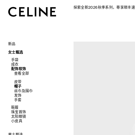
探索全新2026秋季系列，尊享顺丰速
新品
CELINE 2026秋季女士系列
女士甄选
CELINE 2026秋季男士系列
手袋
成衣
查看全部
配饰软饰
查看全部
新品
查看全部
标志印花 TRIOMPHE CANVAS
衬衫及上衣
SOFT TRIOMPHE
卫衣及T恤
皮带
PANIER 草编包
牛仔裤
帽子
迷你手袋
针织衫
丝巾及围巾
NINO
夹克外套
发饰
TRIOMPHE 凯旋门
连衣裙
手套
TRIOMPHE FRAME
裤装
鞋履
LUGGAGE 手袋
半身裙
珠宝首饰
查看全部
TRIO FLAP
大衣及羽绒服
太阳眼镜
查看全部
包挂
泳装及内衣
拖鞋及凉鞋
小皮具
查看全部
皮衣
运动及休闲鞋
耳环
查看全部
牛仔丹宁
乐福鞋
手镯
新品
平底鞋
项链
椭圆形
钱包
男士甄选