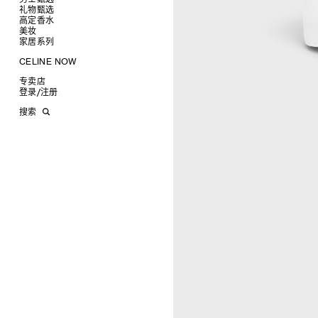
高跟鞋
戒指
圆形
卡包
礼物甄选
成衣
靴子
高级珠宝
长方形
零钱包
高定香水
手袋
为她甄选礼物
查看全部
CELINE 挂饰
猫眼形
手拿包
美妆
鞋履
为他甄选礼物
高定香水
查看全部
面罩式
链条钱包
衬衫
家居系列
皮带软饰
香水配件
缎光唇膏
查看全部
几何形
T恤及上衣
托特包
珠宝首饰
润唇膏
旅行
查看全部
CELINE NOW
飞行员形
卫衣
斜挎包
运动鞋
太阳眼镜
美妆配件
蜡烛与配件
查看全部
甄选专题
针织及POLO衫
商务及旅行手袋
乐福鞋及皮鞋
皮带
小皮具
沐浴及身体护理
生活艺术
查看全部
专卖店
时装秀
牛仔丹宁
双肩包
系带鞋
帽子
手镯
INFINITE POSSIBILITIES
文具
查看全部
登录
/
注册
CELINE 艺术项目
裤装
迷你手袋
靴子
围巾
项链
新品
MEN'S AUTOMNE/HIVER 2026
2027春夏男装秀
CELINE 精品店建筑
西装
TRIOMPHE CANVAS 标志印花
拖鞋及凉鞋
其他配饰
戒指
长方形
钱包
AUTOMNE 2026
2026冬季时装秀
DAVID ADAMO
搜索
大衣及羽绒服
LUGGAGE手袋
耳环
圆形
卡包
ÉTÉ CELINE
2026夏季时装秀
CHARLES ARNOLDI
CELINE 巴黎 DUPHOT
夹克外套
TAKE AWAY
CELINE挂饰
飞行员形
零钱包
ÉTÉ 2026
2026春季时装秀
JAMES BALMFORTH
CELINE 巴黎 FRANÇOIS 1ER
皮衣
PADDED手袋
面罩式
电子产品配饰
LEILAH BABIRYE
CELINE 巴黎 GRENELLE
KATINKA BOCK
CELINE 巴黎 蒙田大道
PALOMA BOSQUÊ
CELINE 巴黎 HAUTE
ELAINE CAMERON-WEIR
PARMURERIE
JOSE DAVILA
CELINE 伦敦 邦德街
GEORGIA DICKIE
CELINE 伦敦 103 MOUNT
ASGER DYBVAD LARSEN
STREET
ROCHELLE FEINSTEIN
CELINE 马德里
KIRA FREIJE
CELINE MILAN SANTO
LUISA GARDINI
SPIRITO
PAUL GEES
CELINE 洛杉矶 RODEO
INDRIKIS GELZIS
CELINE 纽约 麦迪逊
LUKAS GERONIMAS
CELINE 纽约 SOHO
ROCHELLE GOLDBERG
CELINE DOHA VENDOME
CHARLES HARLAN
CELINE 北京
DANIEL JENSEN
CELINE BEJING SKP
DAVID JEREMIAH
CELINE 成都太古里精品店
RINDON JOHNSON
CELINE 大连恒隆广场