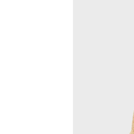
A KASSEN
CELINE 澳门
MEL KENDRICK
CELINE 宁波
SHAWN KURUNERU
CELINE 上海恒隆广场
ARTUR LESCHER
CELINE 武汉恒隆精品店
ANNE LIBBY
CELINE KYOTO DAIMARU
MARIE LUND
CELINE 东京
DAVID NASH
CELINE TOKYO GINZA
NIKA NEELOVA
CELINE YOKOHAMA SOGO
VIRGINIA OVERTON
CELINE 曼谷
马秋莎
CELINE 吉隆坡
FAY RAY
CELINE 新加坡
CAMILLA REYMAN
CELINE 墨尔本
EM ROONEY
LEUNORA SALIHU
SØREN SEJR
DAVINA SEMO
FLEMISH SCHOOL
OSCAR TUAZON
胡曉媛