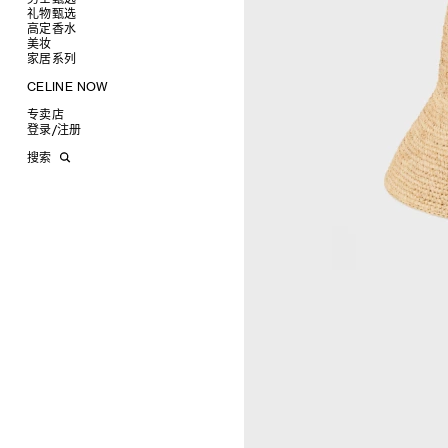
高跟鞋
戒指
圆形
卡包
礼物甄选
成衣
靴子
高级珠宝
长方形
零钱包
高定香水
手袋
为她甄选礼物
查看全部
CELINE 挂饰
猫眼形
手拿包
美妆
鞋履
为他甄选礼物
高定香水
查看全部
面罩式
链条钱包
衬衫
家居系列
皮带软饰
香水配件
缎光唇膏
查看全部
几何形
T恤及上衣
托特包
珠宝首饰
润唇膏
旅行
查看全部
CELINE NOW
飞行员形
卫衣
斜挎包
运动鞋
太阳眼镜
美妆配件
蜡烛与配件
查看全部
甄选专题
针织及POLO衫
商务及旅行手袋
乐福鞋及皮鞋
皮带
小皮具
沐浴及身体护理
生活艺术
查看全部
专卖店
时装秀
牛仔丹宁
双肩包
系带鞋
帽子
手镯
INFINITE POSSIBILITIES
文具
查看全部
登录
/
注册
CELINE 艺术项目
裤装
迷你手袋
靴子
围巾
项链
新品
MEN'S AUTOMNE/HIVER 2026
2027春夏男装秀
CELINE 精品店建筑
西装
TRIOMPHE CANVAS 标志印花
拖鞋及凉鞋
其他配饰
戒指
长方形
钱包
AUTOMNE 2026
2026冬季时装秀
DAVID ADAMO
搜索
大衣及羽绒服
LUGGAGE手袋
耳环
圆形
卡包
ÉTÉ CELINE
2026夏季时装秀
CHARLES ARNOLDI
CELINE 巴黎 DUPHOT
夹克外套
TAKE AWAY
CELINE挂饰
飞行员形
零钱包
ÉTÉ 2026
2026春季时装秀
JAMES BALMFORTH
CELINE 巴黎 FRANÇOIS 1ER
皮衣
PADDED手袋
面罩式
电子产品配饰
LEILAH BABIRYE
CELINE 巴黎 GRENELLE
KATINKA BOCK
CELINE 巴黎 蒙田大道
PALOMA BOSQUÊ
CELINE 巴黎 HAUTE
ELAINE CAMERON-WEIR
PARMURERIE
JOSE DAVILA
CELINE 伦敦 邦德街
GEORGIA DICKIE
CELINE 伦敦 103 MOUNT
ASGER DYBVAD LARSEN
STREET
ROCHELLE FEINSTEIN
CELINE 马德里
KIRA FREIJE
CELINE MILAN SANTO
LUISA GARDINI
SPIRITO
PAUL GEES
CELINE 洛杉矶 RODEO
INDRIKIS GELZIS
CELINE 纽约 麦迪逊
LUKAS GERONIMAS
CELINE 纽约 SOHO
ROCHELLE GOLDBERG
CELINE DOHA VENDOME
CHARLES HARLAN
CELINE 北京
DANIEL JENSEN
CELINE BEJING SKP
DAVID JEREMIAH
CELINE 成都太古里精品店
RINDON JOHNSON
CELINE 大连恒隆广场