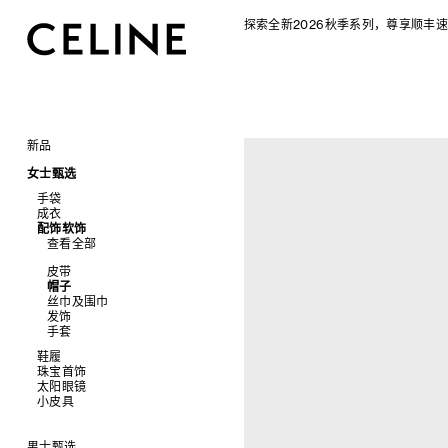
探索全新2026秋季系列，尊享顺丰速
新品
CELINE 2026秋季女士系列
女士甄选
CELINE 2026秋季男士系列
手袋
成衣
查看全部
配饰软饰
查看全部
新品
查看全部
标志印花 TRIOMPHE CANVAS
衬衫及上衣
SOFT TRIOMPHE
卫衣及T恤
皮带
PANIER 草编包
牛仔裤
帽子
迷你手袋
针织衫
丝巾及围巾
NINO
夹克外套
发饰
TRIOMPHE 凯旋门
连衣裙
手套
TRIOMPHE FRAME
裤装
鞋履
LUGGAGE 手袋
半身裙
珠宝首饰
查看全部
TRIO FLAP
大衣及羽绒服
太阳眼镜
查看全部
包挂
泳装及内衣
拖鞋及凉鞋
小皮具
查看全部
皮衣
运动及休闲鞋
耳环
查看全部
牛仔丹宁
乐福鞋
手镯
新品
平底鞋
项链
椭圆形
钱包
男士甄选