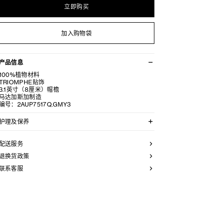
立即购买
加入购物袋
产品信息
100%植物材料
TRIOMPHE贴饰
3.1英寸（8厘米）帽檐
马达加斯加制造
编号：2AUP7517Q.GMY3
护理及保养
不可用水清洗。
仅使用不含漂白剂的洗衣产品。
配送服务
不可用烘干机烘干。
不可熨烫。
退换货政策
不可干洗。
联系客服