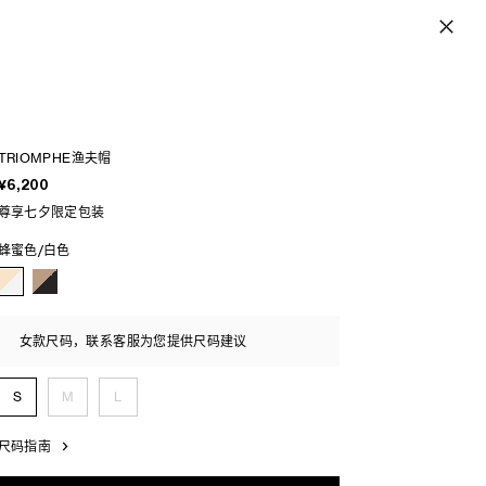
TRIOMPHE渔夫帽
¥6,200
尊享七夕限定包装
蜂蜜色/白色
女款尺码，联系客服为您提供尺码建议
S
M
L
尺码指南