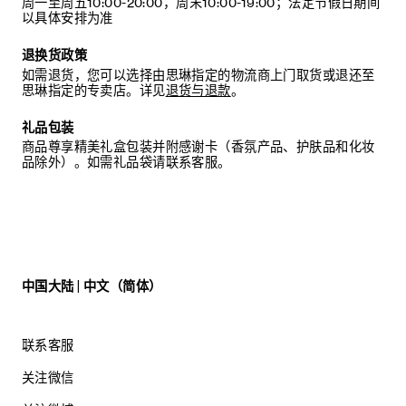
周一至周五10:00-20:00，周末10:00-19:00；法定节假日期间
以具体安排为准
退换货政策
如需退货，您可以选择由思琳指定的物流商上门取货或退还至
思琳指定的专卖店。详见
退货与退款
。
礼品包装
商品尊享精美礼盒包装并附感谢卡（香氛产品、护肤品和化妆
品除外）。如需礼品袋请联系客服。
中国大陆 | 中文（简体）
联系客服
关注微信