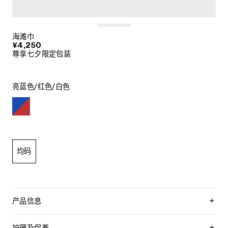
海滩巾
¥4,250
尊享七夕限定包装
亮蓝色/红色/白色
均码
产品信息
100%棉
63 X 43.3英寸（160 X 110厘米）
护理及保养