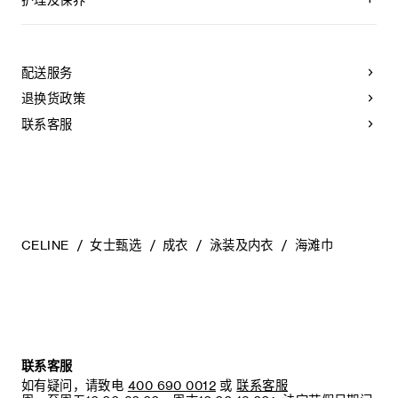
意大利制造
编号：2ARP13L37.06RW
本品可在轻柔洗衣程序下以最高水温30°C/ 85°F清洗。
仅使用不含漂白剂的洗衣产品。
不可用烘干机烘干。
配送服务
不可熨烫。
不可干洗。
退换货政策
联系客服
CELINE
女士甄选
成衣
泳装及内衣
海滩巾
联系客服
如有疑问，请致电
400 690 0012
或
联系客服