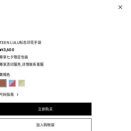
TEEN LULU标志印花手袋
¥13,500
尊享七夕限定包装
尊享烫印服务,详情联系客服
黄褐色
尺码指南
立即购买
加入购物袋