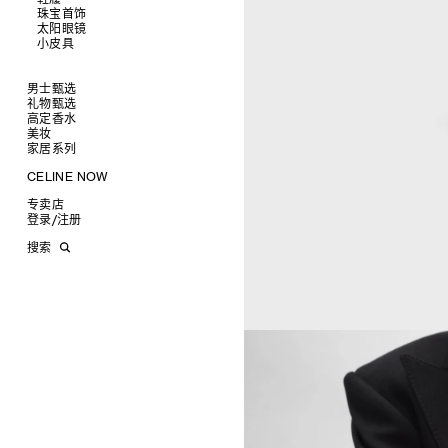
衬衫及上衣
珠宝首饰
查看全部
卫衣及T恤
皮带
太阳眼镜
查看全部
牛仔裤
帽子
拖鞋及凉鞋
小皮具
查看全部
针织衫
丝巾及围巾
运动及休闲鞋
耳环
查看全部
夹克外套
发饰
乐福鞋
手镯
新品
连衣裙
手套
平底鞋
项链
椭圆形
钱包
男士甄选
裤装
高跟鞋
戒指
圆形
卡包
礼物甄选
成衣
半身裙
靴子
高级珠宝
长方形
零钱包
高定香水
手袋
为她甄选礼物
查看全部
大衣及羽绒服
CELINE 挂饰
猫眼形
手拿包
美妆
鞋履
为他甄选礼物
高定香水
查看全部
泳装及内衣
面罩式
链条钱包
衬衫
家居系列
皮带软饰
香水配件
缎光唇膏
查看全部
皮衣
几何形
T恤及上衣
托特包
珠宝首饰
润唇膏
旅行
查看全部
CELINE NOW
牛仔丹宁
飞行员形
卫衣
斜挎包
运动鞋
太阳眼镜
美妆配件
蜡烛与配件
查看全部
甄选专题
针织及POLO衫
商务及旅行手袋
乐福鞋及皮鞋
皮带
小皮具
沐浴及身体护理
生活艺术
查看全部
专卖店
时装秀
牛仔丹宁
双肩包
系带鞋
帽子
手镯
INFINITE POSSIBILITIES
文具
查看全部
登录
/
注册
CELINE 艺术项目
裤装
迷你手袋
靴子
围巾
项链
新品
MEN'S AUTOMNE/HIVER 2026
2027春夏男装秀
CELINE 精品店建筑
西装
TRIOMPHE CANVAS 标志印花
拖鞋及凉鞋
其他配饰
戒指
长方形
钱包
AUTOMNE 2026
2026冬季时装秀
DAVID ADAMO
搜索
大衣及羽绒服
LUGGAGE手袋
耳环
圆形
卡包
ÉTÉ CELINE
2026夏季时装秀
CHARLES ARNOLDI
CELINE 巴黎 DUPHOT
夹克外套
TAKE AWAY
CELINE挂饰
飞行员形
零钱包
ÉTÉ 2026
2026春季时装秀
JAMES BALMFORTH
CELINE 巴黎 FRANÇOIS 1ER
皮衣
PADDED手袋
面罩式
电子产品配饰
LEILAH BABIRYE
CELINE 巴黎 GRENELLE
KATINKA BOCK
CELINE 巴黎 蒙田大道
PALOMA BOSQUÊ
CELINE 巴黎 HAUTE
ELAINE CAMERON-WEIR
PARMURERIE
JOSE DAVILA
CELINE 伦敦 邦德街
GEORGIA DICKIE
CELINE 伦敦 103 MOUNT
ASGER DYBVAD LARSEN
STREET
ROCHELLE FEINSTEIN
CELINE 马德里
KIRA FREIJE
CELINE MILAN SANTO
LUISA GARDINI
SPIRITO
PAUL GEES
CELINE 洛杉矶 RODEO
INDRIKIS GELZIS
CELINE 纽约 麦迪逊