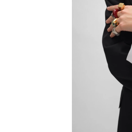
LUKAS GERONIMAS
CELINE 纽约 SOHO
ROCHELLE GOLDBERG
CELINE DOHA VENDOME
CHARLES HARLAN
CELINE 北京
DANIEL JENSEN
CELINE BEJING SKP
DAVID JEREMIAH
CELINE 成都太古里精品店
RINDON JOHNSON
CELINE 大连恒隆广场
A KASSEN
CELINE 澳门
MEL KENDRICK
CELINE 宁波
SHAWN KURUNERU
CELINE 上海恒隆广场
ARTUR LESCHER
CELINE 武汉恒隆精品店
ANNE LIBBY
CELINE KYOTO DAIMARU
MARIE LUND
CELINE 东京
DAVID NASH
CELINE TOKYO GINZA
NIKA NEELOVA
CELINE YOKOHAMA SOGO
VIRGINIA OVERTON
CELINE 曼谷
马秋莎
CELINE 吉隆坡
FAY RAY
CELINE 新加坡
CAMILLA REYMAN
CELINE 墨尔本
EM ROONEY
LEUNORA SALIHU
SØREN SEJR
DAVINA SEMO
FLEMISH SCHOOL
OSCAR TUAZON
胡曉媛