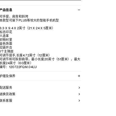
产品信息
可手提、肩背和斜挎
本款型可装下PLUS等较大的智能手机机型
8.3 X 9.4 X 2英寸（21 X 24 X 5厘米）
标志印花
人造革
织物衬里
金色饰面
拉链开合
1个主隔层
可调节提手,长度4.72英寸（12厘米）
可调节和可拆卸肩带，最小长度20英寸（51厘米），最大
长度24英寸（60厘米）
编号：120722FQM.04LU
护理及保养
CELINE皮具采用精选皮革精制而成。所选皮革材质特别
而天然：任何偶然出现的色调差异、斑点或是纹理均为皮
配送服务
革的天然特征，不应被视为瑕疵。为了确保您的手袋历久
弥新，我们建议您：
退换货政策
联系客服
- 防止潮湿；避免接触液体、护手霜、洗手液、化妆品及
香水。如果您的手袋不慎接触到水或上述物质，请用干燥
且不带绒毛的浅色吸水布轻轻擦拭；
- 避免过度暴露于直射光线，并远离直接热源；