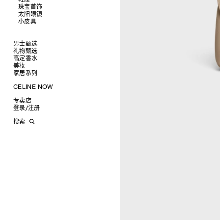
衬衫及上衣
珠宝首饰
查看全部
卫衣及T恤
皮带
太阳眼镜
查看全部
牛仔裤
帽子
拖鞋及凉鞋
小皮具
查看全部
针织衫
丝巾及围巾
运动及休闲鞋
耳环
查看全部
夹克外套
发饰
乐福鞋
手镯
新品
连衣裙
手套
平底鞋
项链
椭圆形
钱包
男士甄选
裤装
高跟鞋
戒指
圆形
卡包
礼物甄选
成衣
半身裙
靴子
高级珠宝
长方形
零钱包
高定香水
手袋
为她甄选礼物
查看全部
大衣及羽绒服
CELINE 挂饰
猫眼形
手拿包
美妆
鞋履
为他甄选礼物
高定香水
查看全部
泳装及内衣
面罩式
链条钱包
衬衫
家居系列
皮带软饰
香水配件
缎光唇膏
查看全部
皮衣
几何形
T恤及上衣
托特包
珠宝首饰
润唇膏
旅行
查看全部
CELINE NOW
牛仔丹宁
飞行员形
卫衣
斜挎包
运动鞋
太阳眼镜
美妆配件
蜡烛与配件
查看全部
甄选专题
针织及POLO衫
商务及旅行手袋
乐福鞋及皮鞋
皮带
小皮具
沐浴及身体护理
生活艺术
查看全部
专卖店
时装秀
牛仔丹宁
双肩包
系带鞋
帽子
手镯
INFINITE POSSIBILITIES
文具
查看全部
登录
/
注册
CELINE 艺术项目
裤装
迷你手袋
靴子
围巾
项链
新品
MEN'S AUTOMNE/HIVER 2026
2027春夏男装秀
CELINE 精品店建筑
西装
TRIOMPHE CANVAS 标志印花
拖鞋及凉鞋
其他配饰
戒指
长方形
钱包
AUTOMNE 2026
2026冬季时装秀
DAVID ADAMO
搜索
大衣及羽绒服
LUGGAGE手袋
耳环
圆形
卡包
ÉTÉ CELINE
2026夏季时装秀
CHARLES ARNOLDI
CELINE 巴黎 DUPHOT
夹克外套
TAKE AWAY
CELINE挂饰
飞行员形
零钱包
ÉTÉ 2026
2026春季时装秀
JAMES BALMFORTH
CELINE 巴黎 FRANÇOIS 1ER
皮衣
PADDED手袋
面罩式
电子产品配饰
LEILAH BABIRYE
CELINE 巴黎 GRENELLE
KATINKA BOCK
CELINE 巴黎 蒙田大道
PALOMA BOSQUÊ
CELINE 巴黎 HAUTE
ELAINE CAMERON-WEIR
PARMURERIE
JOSE DAVILA
CELINE 伦敦 邦德街
GEORGIA DICKIE
CELINE 伦敦 103 MOUNT
ASGER DYBVAD LARSEN
STREET
ROCHELLE FEINSTEIN
CELINE 马德里
KIRA FREIJE
CELINE MILAN SANTO
LUISA GARDINI
SPIRITO
PAUL GEES
CELINE 洛杉矶 RODEO
INDRIKIS GELZIS
CELINE 纽约 麦迪逊