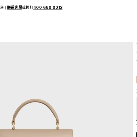
递 |
联系客服
或拨打
400 690 0012