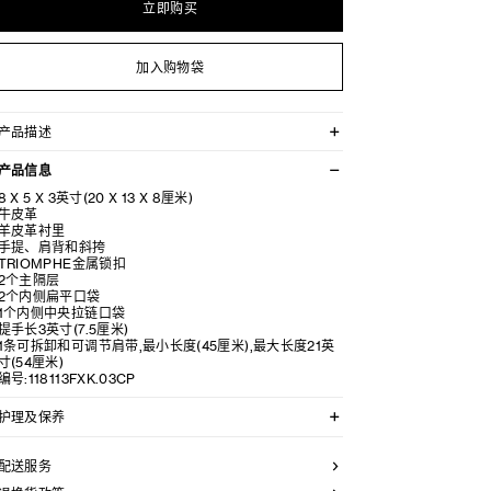
立即购买
加入购物袋
产品描述
顶部手柄及长肩带设计，可以手拎亦可肩背
产品信息
8 X 5 X 3英寸(20 X 13 X 8厘米)
牛皮革
羊皮革衬里
手提、肩背和斜挎
TRIOMPHE金属锁扣
2个主隔层
2个内侧扁平口袋
1个内侧中央拉链口袋
提手长3英寸(7.5厘米)
1条可拆卸和可调节肩带,最小长度(45厘米),最大长度21英
寸(54厘米)
编号:118113FXK.03CP
护理及保养
CELINE皮具采用珍贵奢华皮革精制而成。所选皮革材质
特别而天然：任何偶然出现的色调差异、斑点或是纹理均
配送服务
为皮革的天然特征，不应被视为瑕疵。为了确保您的手袋