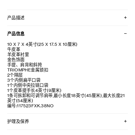
产品描述
本款型无法装下较大的IPAD等智能平板电脑
产品信息
10 X 7 X 4英寸(25 X 17.5 X 10厘米)
牛皮革
羊皮革衬里
金色饰面
手提、肩背和斜挎
TRIOMPHE金属锁扣
2个隔层
3个内侧扁平口袋
1个内侧中央拉链口袋
1个皮革提手长4英寸(9厘米)
1条可拆卸和可调节肩带,最小长度18英寸(45厘米),最大长度21
英寸(54厘米)
编号:117523FXK.38NO
护理及保养
CELINE皮具采用珍贵奢华皮革精制而成。所选皮革材质特别而