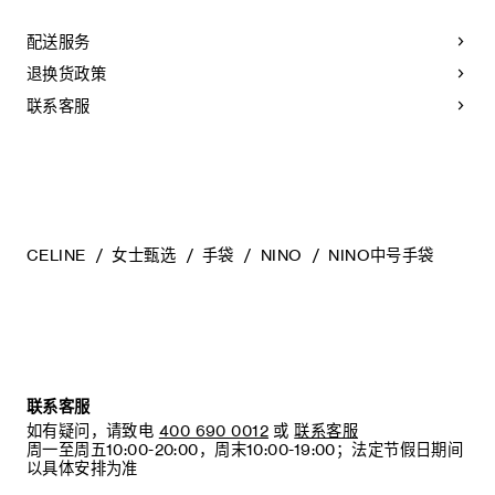
天然：任何偶然出现的色调差异、斑点或是纹理均为皮革的天
然特征，不应被视为瑕疵。为了确保您的手袋历久弥新，我们
配送服务
建议您：
退换货政策
- 防止潮湿；避免接触液体、护手霜、洗手液、化妆品及香水。
如果您的手袋不慎接触到水或上述物质，请用干燥且不带绒毛
联系客服
的浅色吸水布轻轻擦拭；
- 避免过度暴露于直射光线，并远离直接热源；
- 请勿让您的手袋与粗糙或磨蚀性表面摩擦。如果出现轻微划
痕，可使用柔软的干布轻轻揉搓，以减弱划痕。
- 请收纳于CELINE防尘袋中。请勿存放于在高温、潮湿或不通
风的地方（切勿存放于塑料袋内）。
CELINE
女士甄选
手袋
NINO
NINO中号手袋
联系客服
如有疑问，请致电
400 690 0012
或
联系客服
周一至周五10:00-20:00，周末10:00-19:00；法定节假日期间
以具体安排为准