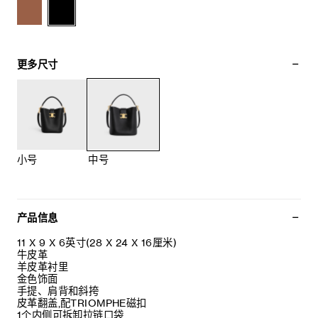
更多尺寸
小号
中号
产品信息
11 X 9 X 6英寸(28 X 24 X 16厘米)
牛皮革
羊皮革衬里
金色饰面
手提、肩背和斜挎
皮革翻盖,配TRIOMPHE磁扣
1个内侧可拆卸拉链口袋