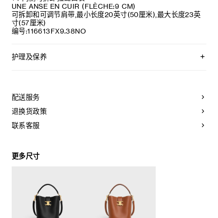
UNE ANSE EN CUIR (FLÈCHE:9 CM)
可拆卸和可调节肩带,最小长度20英寸(50厘米),最大长度23英
寸(57厘米)
编号:116613FX9.38NO
护理及保养
CELINE皮具采用珍贵奢华皮革精制而成。所选皮革材质特别而
天然：任何偶然出现的色调差异、斑点或是纹理均为皮革的天
然特征，不应被视为瑕疵。为了确保您的手袋历久弥新，我们
配送服务
建议您：
退换货政策
- 防止潮湿；避免接触液体、护手霜、洗手液、化妆品及香水。
如果您的手袋不慎接触到水或上述物质，请用干燥且不带绒毛
联系客服
的浅色吸水布轻轻擦拭；
- 避免过度暴露于直射光线，并远离直接热源；
- 请勿让您的手袋与粗糙或磨蚀性表面摩擦。如果出现轻微划
更多尺寸
痕，可使用柔软的干布轻轻揉搓，以减弱划痕。
- 请收纳于CELINE防尘袋中。请勿存放于在高温、潮湿或不通
风的地方（切勿存放于塑料袋内）。