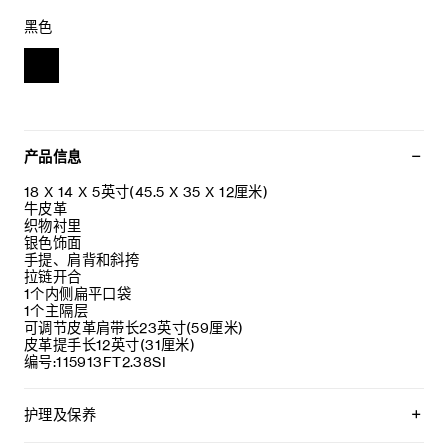
黑色
产品信息
18 X 14 X 5英寸(45.5 X 35 X 12厘米)
牛皮革
织物衬里
银色饰面
手提、肩背和斜挎
拉链开合
1个内侧扁平口袋
1个主隔层
可调节皮革肩带长23英寸(59厘米)
皮革提手长12英寸(31厘米)
编号:115913FT2.38SI
护理及保养