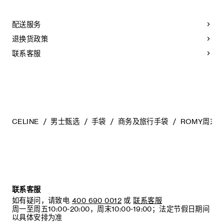
CELINE手袋采用珍贵奢华皮革精制而成。所选皮革材质独特而
天然：任何偶然出现的色调差异、斑点或是纹理均为皮革的天
然特征，不应被视为瑕疵。为确保您的手袋历久弥新，我们建
配送服务
议您：
退换货政策
- 防止潮湿；避免接触液体、护手霜、洗手液、化妆品及香水。
如果您的手袋不慎接触到水或上述物质，请使用干燥且不带绒
联系客服
毛的浅色吸水布轻轻擦拭，
- 避免过度暴露于直射光线，并远离直接热源，
- 请勿让您的手袋与粗糙或磨蚀性表面摩擦。如果出现轻微划
痕，可使用柔软的干布轻轻揉搓，以减弱划痕，
- 请收纳于CELINE防尘袋中。请勿存放于高温、潮湿或不通风
的地方（切勿存放于塑料袋内）。
CELINE
男士甄选
手袋
商务及旅行手袋
ROMY周末
联系客服
如有疑问，请致电
400 690 0012
或
联系客服
周一至周五10:00-20:00，周末10:00-19:00；法定节假日期间
以具体安排为准