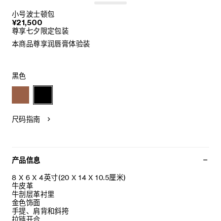
小号波士顿包
¥21,500
尊享七夕限定包装
本商品尊享润唇膏体验装
黑色
尺码指南
产品信息
8 X 6 X 4英寸(20 X 14 X 10.5厘米)
牛皮革
牛剖层革衬里
金色饰面
手提、肩背和斜挎
拉链开合