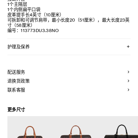
1个主隔层
1个内侧扁平口袋
皮革提手长4英寸（10厘米）
可拆卸和可调节肩带，最小长度20（51厘米），最大长度23英
寸（58厘米）
编号：113773DU3.38NO
护理及保养
CELINE皮具采用珍贵奢华皮革精制而成。所选皮革材质特别而
天然：任何偶然出现的色调差异、斑点或是纹理均为皮革的天
然特征，不应被视为瑕疵。为了确保您的手袋历久弥新，我们
配送服务
建议您：
退换货政策
- 防止潮湿；避免接触液体、护手霜、洗手液、化妆品及香水。
如果您的手袋不慎接触到水或上述物质，请用干燥且不带绒毛
联系客服
的浅色吸水布轻轻擦拭；
- 避免过度暴露于直射光线，并远离直接热源；
- 请勿让您的手袋与粗糙或磨蚀性表面摩擦。如果出现轻微划
更多尺寸
痕，可使用柔软的干布轻轻揉搓，以减弱划痕。
- 请收纳于CELINE防尘袋中。请勿存放于在高温、潮湿或不通
风的地方（切勿存放于塑料袋内）。