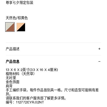
尊享七夕限定包装
天然色/棕黄色
产品描述
手工编织手袋，每件作品皆别具一格。尺寸和造型可能稍有差
异。
产品信息
请联系我们的客户服务部了解更多详情。
13 X 6 X 2英寸(33 X 16 X 4厘米)
植物材料（天然草）
无衬里
金色饰面
肩背
手工编织手袋，每件作品皆别具一格。尺寸和造型可能稍有差
异。
请联系我们的客户服务部了解更多详情。
编号：112772EYR.02NT