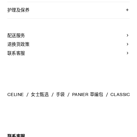
护理及保养
CELINE皮具采用珍贵奢华皮革精制而成。所选皮革材质独特而
天然：任何偶然出现的色调差异、斑点或是纹理均为皮革的天
然特征，不应被视为瑕疵。为了确保您的手袋历久弥新，我们
配送服务
建议您：
退换货政策
- 防止潮湿；避免接触液体、护手霜、洗手液、化妆品及香水。
如果您的手袋不慎接触到水或上述物质，请用干燥且不带绒毛
联系客服
的浅色吸水布轻轻擦拭；
- 避免过度暴露于直射光线，并远离直接热源；
- 请勿让您的手袋与粗糙或磨蚀性表面摩擦。如果出现轻微划
痕，可使用柔软的干布轻轻揉搓，以减弱划痕。
- 请收纳于CELINE防尘袋中。请勿存放于在高温、潮湿或不通
风的地方（切勿存放于塑料袋内）。
CELINE
女士甄选
手袋
PANIER 草编包
CLASSIC P
联系客服