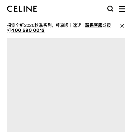
探索全新2026秋季系列，尊享顺丰速递 |
联系客服
或拨
打
400 690 0012