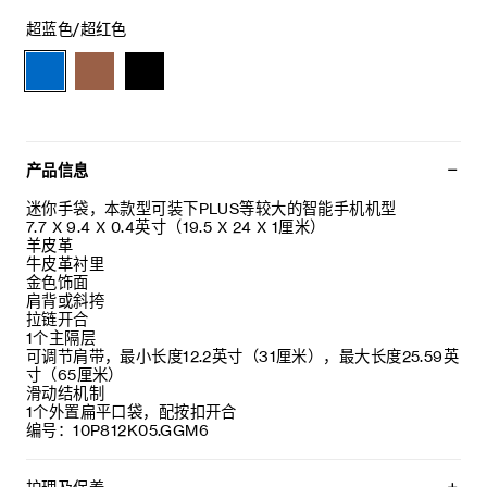
超蓝色/超红色
产品信息
迷你手袋，本款型可装下PLUS等较大的智能手机机型
7.7 X 9.4 X 0.4英寸（19.5 X 24 X 1厘米）
羊皮革
牛皮革衬里
金色饰面
肩背或斜挎
拉链开合
1个主隔层
可调节肩带，最小长度12.2英寸（31厘米），最大长度25.59英
寸（65厘米）
滑动结机制
1个外置扁平口袋，配按扣开合
编号：10P812K05.GGM6