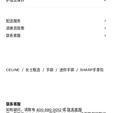
护理及保养
CELINE皮具采用珍贵奢华皮革精制而成。所选皮革材质独特而
天然：任何偶然出现的色调差异、斑点或是纹理均为皮革的天
然特征，不应被视为瑕疵。为了确保您的手袋历久弥新，我们
配送服务
建议您：
退换货政策
- 防止潮湿；避免接触液体、护手霜、洗手液、化妆品及香水。
如果您的手袋不慎接触到水或上述物质，请用干燥且不带绒毛
联系客服
的浅色吸水布轻轻擦拭；
- 避免过度暴露于直射光线，并远离直接热源；
- 请勿让您的手袋与粗糙或磨蚀性表面摩擦。如果出现轻微划
痕，可使用柔软的干布轻轻揉搓，以减弱划痕。
- 请收纳于CELINE防尘袋中。请勿存放于在高温、潮湿或不通
风的地方（切勿存放于塑料袋内）。
CELINE
女士甄选
手袋
迷你手袋
SHARP手拿包
联系客服
如有疑问，请致电
400 690 0012
或
联系客服