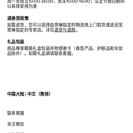
周一至周五10:00-20:00，周末10:00-19:00；法定节假日期间
以具体安排为准
退换货政策
如需退货，您可以选择由思琳指定的物流商上门取货或退还至
思琳指定的专卖店。详见
退货与退款
。
礼品包装
商品尊享精美礼盒包装并附感谢卡（香氛产品、护肤品和化妆
品除外）。如需礼品袋请联系客服。
中国大陆 | 中文（简体）
联系客服
关注微信