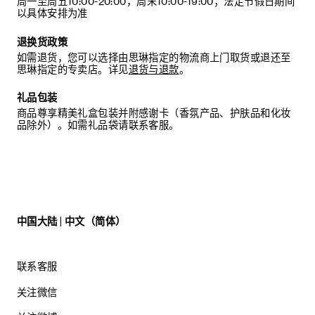
周一至周五10:00-20:00，周末10:00-19:00；法定节假日期间
以具体安排为准
退换货政策
如需退货，您可以选择由思琳指定的物流商上门取货或退还至
思琳指定的专卖店。详见
退货与退款
。
礼品包装
商品尊享精美礼盒包装并附感谢卡（香氛产品、护肤品和化妆
品除外）。如需礼品袋请联系客服。
中国大陆 | 中文（简体）
联系客服
关注微信