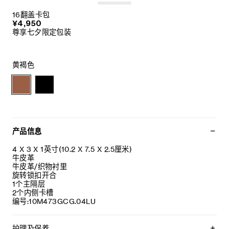
16翻盖卡包
¥4,950
尊享七夕限定包装
黄褐色
产品信息
4 X 3 X 1英寸(10.2 X 7.5 X 2.5厘米)
牛皮革
牛皮革/织物衬里
旋转锁扣开合
1个主隔层
2个内侧卡槽
编号:10M473GCG.04LU
护理及保养