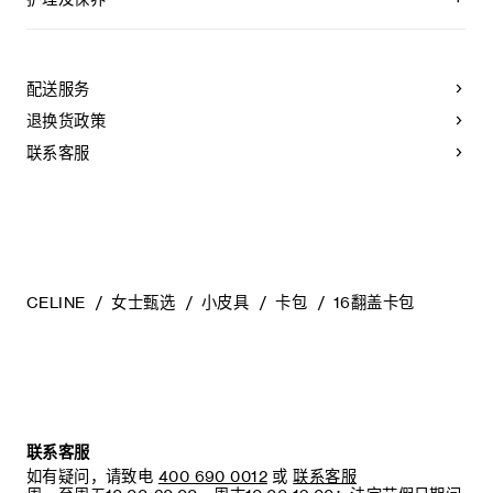
CELINE皮具采用珍贵奢华皮革精制而成。所选皮革材质特别而
天然：任何偶然出现的色调差异、斑点或是纹理均为皮革的天
然特征，不应被视为瑕疵。为了确保您的手袋历久弥新，我们
配送服务
建议您：
退换货政策
- 防止潮湿；避免接触液体、护手霜、洗手液、化妆品及香水。
如果您的手袋不慎接触到水或上述物质，请用干燥且不带绒毛
联系客服
的浅色吸水布轻轻擦拭；
- 避免过度暴露于直射光线，并远离直接热源；
- 请勿让您的手袋与粗糙或磨蚀性表面摩擦。如果出现轻微划
痕，可使用柔软的干布轻轻揉搓，以减弱划痕。
- 请收纳于CELINE防尘袋中。请勿存放于在高温、潮湿或不通
风的地方（切勿存放于塑料袋内）。
CELINE
女士甄选
小皮具
卡包
16翻盖卡包
联系客服
如有疑问，请致电
400 690 0012
或
联系客服