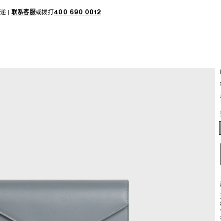
递 |
联系客服
或拨打
400 690 0012