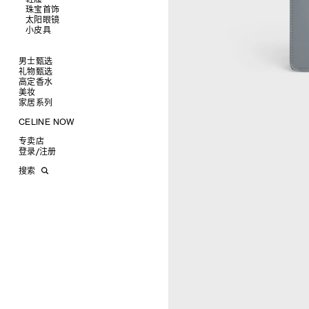
衬衫及上衣
珠宝首饰
查看全部
卫衣及T恤
皮带
太阳眼镜
查看全部
牛仔裤
帽子
拖鞋及凉鞋
小皮具
查看全部
针织衫
丝巾及围巾
运动及休闲鞋
耳环
查看全部
夹克外套
发饰
乐福鞋
手镯
新品
连衣裙
手套
平底鞋
项链
椭圆形
钱包
男士甄选
裤装
高跟鞋
戒指
圆形
卡包
礼物甄选
成衣
半身裙
靴子
高级珠宝
长方形
零钱包
高定香水
手袋
为她甄选礼物
查看全部
大衣及羽绒服
CELINE 挂饰
猫眼形
手拿包
美妆
鞋履
为他甄选礼物
高定香水
查看全部
泳装及内衣
面罩式
链条钱包
衬衫
家居系列
皮带软饰
香水配件
缎光唇膏
查看全部
皮衣
几何形
T恤及上衣
托特包
珠宝首饰
润唇膏
旅行
查看全部
CELINE NOW
牛仔丹宁
飞行员形
卫衣
斜挎包
运动鞋
太阳眼镜
美妆配件
蜡烛与配件
查看全部
甄选专题
针织及POLO衫
商务及旅行手袋
乐福鞋及皮鞋
皮带
小皮具
沐浴及身体护理
生活艺术
查看全部
专卖店
时装秀
牛仔丹宁
双肩包
系带鞋
帽子
手镯
INFINITE POSSIBILITIES
文具
查看全部
登录
/
注册
CELINE 艺术项目
裤装
迷你手袋
靴子
围巾
项链
新品
MEN'S AUTOMNE/HIVER 2026
2027春夏男装秀
CELINE 精品店建筑
西装
TRIOMPHE CANVAS 标志印花
拖鞋及凉鞋
其他配饰
戒指
长方形
钱包
AUTOMNE 2026
2026冬季时装秀
DAVID ADAMO
搜索
大衣及羽绒服
LUGGAGE手袋
耳环
圆形
卡包
ÉTÉ CELINE
2026夏季时装秀
CHARLES ARNOLDI
CELINE 巴黎 DUPHOT
夹克外套
TAKE AWAY
CELINE挂饰
飞行员形
零钱包
ÉTÉ 2026
2026春季时装秀
JAMES BALMFORTH
CELINE 巴黎 FRANÇOIS 1ER
皮衣
PADDED手袋
面罩式
电子产品配饰
LEILAH BABIRYE
CELINE 巴黎 GRENELLE
KATINKA BOCK
CELINE 巴黎 蒙田大道
PALOMA BOSQUÊ
CELINE 巴黎 HAUTE
ELAINE CAMERON-WEIR
PARMURERIE
JOSE DAVILA
CELINE 伦敦 邦德街
GEORGIA DICKIE
CELINE 伦敦 103 MOUNT
ASGER DYBVAD LARSEN
STREET
ROCHELLE FEINSTEIN
CELINE 马德里
KIRA FREIJE
CELINE MILAN SANTO
LUISA GARDINI
SPIRITO
PAUL GEES
CELINE 洛杉矶 RODEO
INDRIKIS GELZIS
CELINE 纽约 麦迪逊