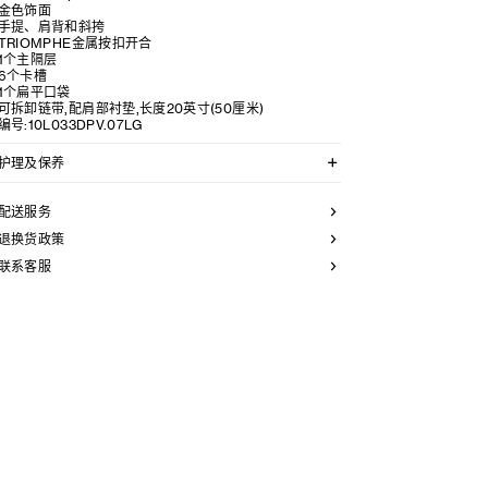
金色饰面
手提、肩背和斜挎
TRIOMPHE金属按扣开合
1个主隔层
6个卡槽
1个扁平口袋
可拆卸链带,配肩部衬垫,长度20英寸(50厘米)
编号:10L033DPV.07LG
护理及保养
CELINE手袋采用珍贵奢华皮革精制而成。所选皮革材质
独特而天然：任何偶然出现的色调差异、斑点或是纹理均
配送服务
为皮革的天然特征，不应被视为瑕疵。为确保您的手袋历
久弥新，我们建议您：
退换货政策
联系客服
- 防止潮湿；避免接触液体、护手霜、洗手液、化妆品及
香水。如果您的手袋不慎接触到水或上述物质，请使用干
燥且不带绒毛的浅色吸水布轻轻擦拭，
- 避免过度暴露于直射光线，并远离直接热源，
- 请勿让您的手袋与粗糙或磨蚀性表面摩擦。如果出现轻
微划痕，可使用柔软的干布轻轻揉搓，以减弱划痕，
- 请收纳于CELINE防尘袋中。请勿存放于高温、潮湿或不
通风的地方（切勿存放于塑料袋内）。