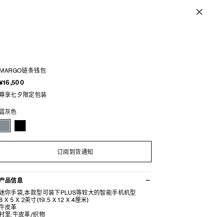
MARGO链条钱包
¥16,500
尊享七夕限定包装
蓝灰色
订阅到货通知
产品信息
迷你手袋,本款型可装下PLUS等较大的智能手机机型
8 X 5 X 2英寸(19.5 X 12 X 4厘米)
牛皮革
衬里:牛皮革/织物