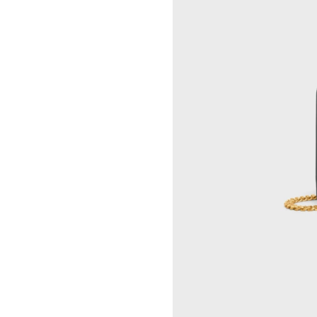
LUKAS GERONIMAS
CELINE 纽约 SOHO
ROCHELLE GOLDBERG
CELINE DOHA VENDOME
CHARLES HARLAN
CELINE 北京
DANIEL JENSEN
CELINE BEJING SKP
DAVID JEREMIAH
CELINE 成都太古里精品店
RINDON JOHNSON
CELINE 大连恒隆广场
A KASSEN
CELINE 澳门
MEL KENDRICK
CELINE 宁波
SHAWN KURUNERU
CELINE 上海恒隆广场
ARTUR LESCHER
CELINE 武汉恒隆精品店
ANNE LIBBY
CELINE KYOTO DAIMARU
MARIE LUND
CELINE 东京
DAVID NASH
CELINE TOKYO GINZA
NIKA NEELOVA
CELINE YOKOHAMA SOGO
VIRGINIA OVERTON
CELINE 曼谷
马秋莎
CELINE 吉隆坡
FAY RAY
CELINE 新加坡
CAMILLA REYMAN
CELINE 墨尔本
EM ROONEY
LEUNORA SALIHU
SØREN SEJR
DAVINA SEMO
FLEMISH SCHOOL
OSCAR TUAZON
胡曉媛