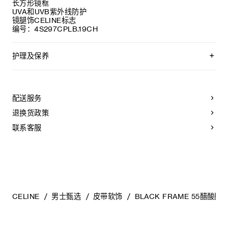
长方形镜框
UVA和UVB紫外线防护
镜腿饰CELINE标志
编号：4S297CPLB.19CH
护理及保养
CELINE精选优质材质，为您精心制作太阳眼镜。为保持其美观
耐用，请遵从以下保养建议:
配送服务
-请使用湿布和温和肥皂水清洁太阳眼镜，然后以干净柔软的布
擦干。
退换货政策
- 请勿使用溶剂（例如酒精、丙酮等）或刺激性清洁剂，以免损
害产品。
联系客服
- 将太阳眼镜放置于眼镜盒内，并保存于-10°C至+35°C的干爽
环境中。
- 镜片如有损坏（例如刮花等），请及时更换。必须使用原装配
件和零件。
CELINE
男士甄选
皮带软饰
BLACK FRAME 55醋酸