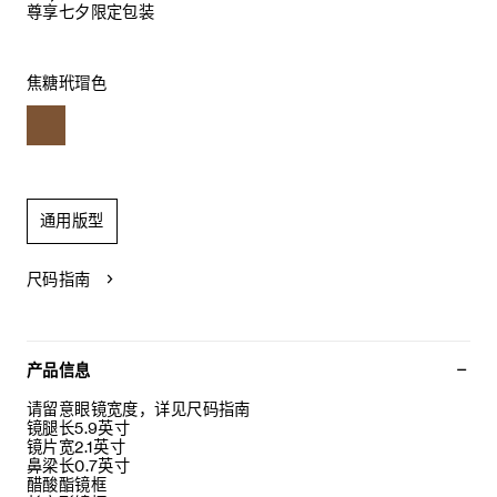
尊享七夕限定包装
焦糖玳瑁色
通用版型
尺码指南
产品信息
请留意眼镜宽度，详见尺码指南
镜腿长5.9英寸
镜片宽2.1英寸
鼻梁长0.7英寸
醋酸酯镜框