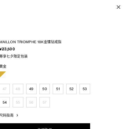
MAILLON TRIOMPHE 18K金镶钻戒指
¥23,500
尊享七夕限定包装
黄金
47
48
49
50
51
52
53
54
55
56
57
尺码指南