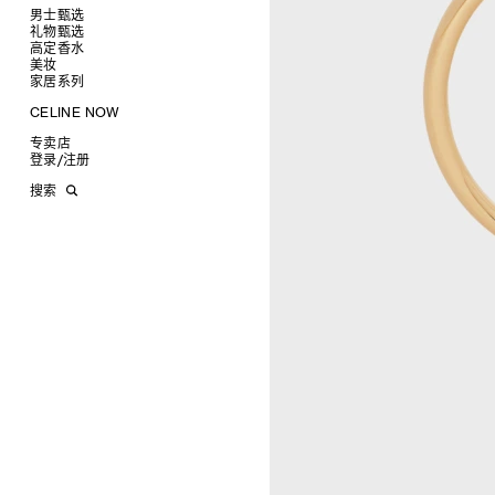
椭圆形
钱包
男士甄选
圆形
卡包
礼物甄选
成衣
长方形
零钱包
高定香水
手袋
为她甄选礼物
查看全部
猫眼形
手拿包
美妆
鞋履
为他甄选礼物
高定香水
查看全部
面罩式
链条钱包
衬衫
家居系列
皮带软饰
香水配件
缎光唇膏
查看全部
几何形
T恤及上衣
托特包
珠宝首饰
润唇膏
旅行
查看全部
CELINE NOW
飞行员形
卫衣
斜挎包
运动鞋
太阳眼镜
美妆配件
蜡烛与配件
查看全部
甄选专题
针织及POLO衫
商务及旅行手袋
乐福鞋及皮鞋
皮带
小皮具
沐浴及身体护理
生活艺术
查看全部
专卖店
时装秀
牛仔丹宁
双肩包
系带鞋
帽子
手镯
INFINITE POSSIBILITIES
文具
查看全部
登录
/
注册
CELINE 艺术项目
裤装
迷你手袋
靴子
围巾
项链
新品
MEN'S AUTOMNE/HIVER 2026
2027春夏男装秀
CELINE 精品店建筑
西装
TRIOMPHE CANVAS 标志印花
拖鞋及凉鞋
其他配饰
戒指
长方形
钱包
AUTOMNE 2026
2026冬季时装秀
DAVID ADAMO
搜索
大衣及羽绒服
LUGGAGE手袋
耳环
圆形
卡包
ÉTÉ CELINE
2026夏季时装秀
CHARLES ARNOLDI
CELINE 巴黎 DUPHOT
夹克外套
TAKE AWAY
CELINE挂饰
飞行员形
零钱包
ÉTÉ 2026
2026春季时装秀
JAMES BALMFORTH
CELINE 巴黎 FRANÇOIS 1ER
皮衣
PADDED手袋
面罩式
电子产品配饰
LEILAH BABIRYE
CELINE 巴黎 GRENELLE
KATINKA BOCK
CELINE 巴黎 蒙田大道
PALOMA BOSQUÊ
CELINE 巴黎 HAUTE
ELAINE CAMERON-WEIR
PARMURERIE
JOSE DAVILA
CELINE 伦敦 邦德街
GEORGIA DICKIE
CELINE 伦敦 103 MOUNT
ASGER DYBVAD LARSEN
STREET
ROCHELLE FEINSTEIN
CELINE 马德里
KIRA FREIJE
CELINE MILAN SANTO
LUISA GARDINI
SPIRITO
PAUL GEES
CELINE 洛杉矶 RODEO
INDRIKIS GELZIS
CELINE 纽约 麦迪逊
LUKAS GERONIMAS
CELINE 纽约 SOHO
ROCHELLE GOLDBERG
CELINE DOHA VENDOME
CHARLES HARLAN
CELINE 北京
DANIEL JENSEN
CELINE BEJING SKP
DAVID JEREMIAH
CELINE 成都太古里精品店