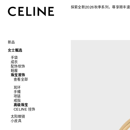
探索全新2026秋季系列，尊享顺丰速
新品
CELINE 2026秋季女士系列
女士甄选
CELINE 2026秋季男士系列
手袋
成衣
查看全部
配饰软饰
查看全部
新品
鞋履
查看全部
标志印花 TRIOMPHE CANVAS
衬衫及上衣
珠宝首饰
查看全部
SOFT TRIOMPHE
卫衣及T恤
皮带
查看全部
PANIER 草编包
牛仔裤
帽子
拖鞋及凉鞋
迷你手袋
针织衫
丝巾及围巾
运动及休闲鞋
耳环
NINO
夹克外套
发饰
乐福鞋
手镯
TRIOMPHE 凯旋门
连衣裙
手套
平底鞋
项链
TRIOMPHE FRAME
裤装
高跟鞋
戒指
LUGGAGE 手袋
半身裙
靴子
高级珠宝
TRIO FLAP
大衣及羽绒服
CELINE 挂饰
包挂
泳装及内衣
太阳眼镜
皮衣
小皮具
查看全部
牛仔丹宁
查看全部
新品