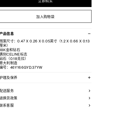
立即购买
加入购物袋
产品信息
图案尺寸：0.47 X 0.26 X 0.05英寸（1.2 X 0.66 X 0.13
厘米）
18K金和钻石
镌刻CELINE标志
钻石（0.18克拉）
意大利制造
编号：46Y166GYD.37YW
护理及保养
CELINE选用经典隽永的材料打造精致高雅的珠宝作品。
我们建议您使用软布清洁珠宝。不佩戴时，所有珠宝都应
配送服务
存放在CELINE保护袋中，以防止碰撞和摩擦。请勿弯折
珠宝，尤其是质地坚硬的手镯，以避免氧化。具有弹簧功
退换货政策
能的部件不能接触海水或腐蚀性化学物质。所有珠宝均不
联系客服
含镍，并具有低敏感性。