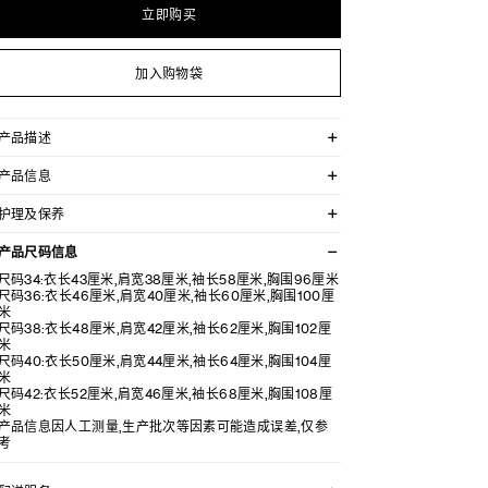
立即购买
加入购物袋
产品描述
花呢金色马车图案纽扣绦带轻装外套
产品信息
78%羊毛，13%棉，9%锦纶
护理及保养
主要里料：50%莫代尔纤维，50%粘纤
门襟里料：78%羊毛 13%棉 9%锦纶
不可用水清洗。
饰带装饰
产品尺码信息
仅使用不含漂白剂的洗衣产品。
经典版型
不可用烘干机烘干。
尺码34:衣长43厘米,肩宽38厘米,袖长58厘米,胸围96厘米
圆领
最高熨烫温度：110°C / 230°F
尺码36:衣长46厘米,肩宽40厘米,袖长60厘米,胸围100厘
带垫肩
不可使用蒸汽。
米
胸前贴袋
本品可用芳香化合物进行轻柔干洗。
尺码38:衣长48厘米,肩宽42厘米,袖长62厘米,胸围102厘
3粒金色CELINE马车图案纽扣
不可用水进行专业清洗。
米
袖边4粒金色CELINE马车图案纽扣
尺码40:衣长50厘米,肩宽44厘米,袖长64厘米,胸围104厘
意大利制造
米
编号：2V00C764L.38NO
尺码42:衣长52厘米,肩宽46厘米,袖长68厘米,胸围108厘
米
产品信息因人工测量,生产批次等因素可能造成误差,仅参
考