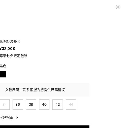
花呢轻装外套
¥32,000
尊享七夕限定包装
黑色
女款尺码，联系客服为您提供尺码建议
34
36
38
40
42
44
尺码指南