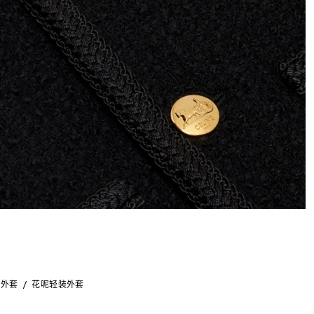
克外套
花呢轻装外套