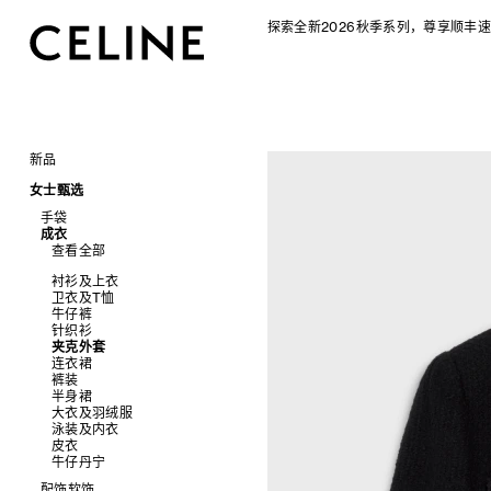
探索全新2026秋季系列，尊享顺丰速
新品
CELINE 2026秋季女士系列
女士甄选
CELINE 2026秋季男士系列
手袋
成衣
查看全部
查看全部
新品
标志印花 TRIOMPHE CANVAS
衬衫及上衣
SOFT TRIOMPHE
卫衣及T恤
PANIER 草编包
牛仔裤
迷你手袋
针织衫
NINO
夹克外套
TRIOMPHE 凯旋门
连衣裙
TRIOMPHE FRAME
裤装
LUGGAGE 手袋
半身裙
TRIO FLAP
大衣及羽绒服
包挂
泳装及内衣
皮衣
牛仔丹宁
配饰软饰