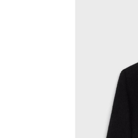
INDRIKIS GELZIS
CELINE 纽约 麦迪逊
LUKAS GERONIMAS
CELINE 纽约 SOHO
ROCHELLE GOLDBERG
CELINE DOHA VENDOME
CHARLES HARLAN
CELINE 北京
DANIEL JENSEN
CELINE BEJING SKP
DAVID JEREMIAH
CELINE 成都太古里精品店
RINDON JOHNSON
CELINE 大连恒隆广场
A KASSEN
CELINE 澳门
MEL KENDRICK
CELINE 宁波
SHAWN KURUNERU
CELINE 上海恒隆广场
ARTUR LESCHER
CELINE 武汉恒隆精品店
ANNE LIBBY
CELINE KYOTO DAIMARU
MARIE LUND
CELINE 东京
DAVID NASH
CELINE TOKYO GINZA
NIKA NEELOVA
CELINE YOKOHAMA SOGO
VIRGINIA OVERTON
CELINE 曼谷
马秋莎
CELINE 吉隆坡
FAY RAY
CELINE 新加坡
CAMILLA REYMAN
CELINE 墨尔本
EM ROONEY
LEUNORA SALIHU
SØREN SEJR
DAVINA SEMO
FLEMISH SCHOOL
OSCAR TUAZON
胡曉媛