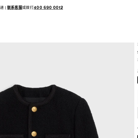
递 |
联系客服
或拨打
400 690 0012