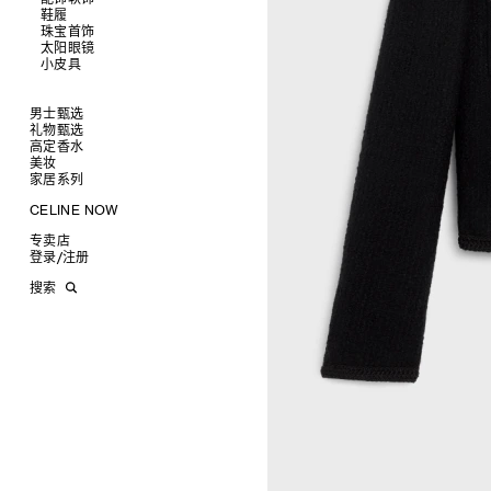
鞋履
查看全部
珠宝首饰
查看全部
皮带
太阳眼镜
查看全部
帽子
拖鞋及凉鞋
小皮具
查看全部
丝巾及围巾
运动及休闲鞋
耳环
查看全部
发饰
乐福鞋
手镯
新品
手套
平底鞋
项链
椭圆形
钱包
男士甄选
高跟鞋
戒指
圆形
卡包
礼物甄选
成衣
靴子
高级珠宝
长方形
零钱包
高定香水
手袋
为她甄选礼物
查看全部
CELINE 挂饰
猫眼形
手拿包
美妆
鞋履
为他甄选礼物
高定香水
查看全部
面罩式
链条钱包
衬衫
家居系列
皮带软饰
香水配件
缎光唇膏
查看全部
几何形
T恤及上衣
托特包
珠宝首饰
润唇膏
旅行
查看全部
CELINE NOW
飞行员形
卫衣
斜挎包
运动鞋
太阳眼镜
美妆配件
蜡烛与配件
查看全部
甄选专题
针织及POLO衫
商务及旅行手袋
乐福鞋及皮鞋
皮带
小皮具
沐浴及身体护理
生活艺术
查看全部
专卖店
时装秀
牛仔丹宁
双肩包
系带鞋
帽子
手镯
INFINITE POSSIBILITIES
文具
查看全部
登录
/
注册
CELINE 艺术项目
裤装
迷你手袋
靴子
围巾
项链
新品
MEN'S AUTOMNE/HIVER 2026
2027春夏男装秀
CELINE 精品店建筑
西装
TRIOMPHE CANVAS 标志印花
拖鞋及凉鞋
其他配饰
戒指
长方形
钱包
AUTOMNE 2026
2026冬季时装秀
DAVID ADAMO
搜索
大衣及羽绒服
LUGGAGE手袋
耳环
圆形
卡包
ÉTÉ CELINE
2026夏季时装秀
CHARLES ARNOLDI
CELINE 巴黎 DUPHOT
夹克外套
TAKE AWAY
CELINE挂饰
飞行员形
零钱包
ÉTÉ 2026
2026春季时装秀
JAMES BALMFORTH
CELINE 巴黎 FRANÇOIS 1ER
皮衣
PADDED手袋
面罩式
电子产品配饰
LEILAH BABIRYE
CELINE 巴黎 GRENELLE
KATINKA BOCK
CELINE 巴黎 蒙田大道
PALOMA BOSQUÊ
CELINE 巴黎 HAUTE
ELAINE CAMERON-WEIR
PARMURERIE
JOSE DAVILA
CELINE 伦敦 邦德街
GEORGIA DICKIE
CELINE 伦敦 103 MOUNT
ASGER DYBVAD LARSEN
STREET
ROCHELLE FEINSTEIN
CELINE 马德里
KIRA FREIJE
CELINE MILAN SANTO
LUISA GARDINI
SPIRITO
PAUL GEES
CELINE 洛杉矶 RODEO