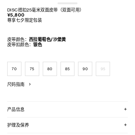
DISC搭扣25毫米双面皮带（双面可用）
¥5,800
尊享七夕限定包装
皮带颜色：
西拉葡萄色/沙堡黄
皮带扣颜色：
银色
70
75
80
85
90
95
尺码指南
产品信息
双面皮带，两面均可使用
附赠2个皮革环，配合不同面使用
护理及保养
可拆卸DISC搭扣，可搭配其他双面双色皮带