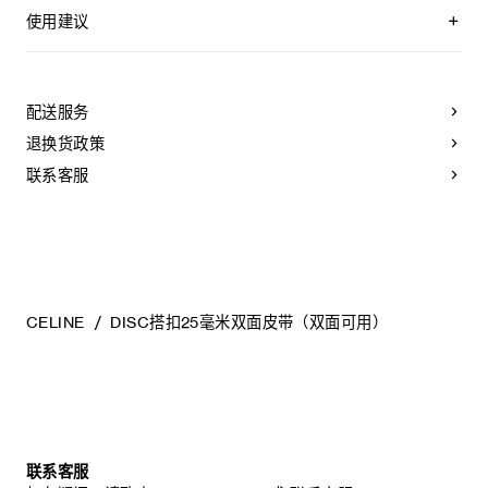
YOUR CELINE BELT WAS CRAFTED USING THE MOST
牛皮革
LUXURIOUS SKINS. THESE LEATHERS ARE UNIQUE;
使用建议
中腰
ANY INCIDENTAL TONAL VARIATIONS, MARKS OR
宽度：1英寸（2.5厘米）
VEINS ARE NATURAL FEATURES AND SHOULD NOT BE
皮带佩戴步骤：
CONSIDERED IMPERFECTIONS.
金属
A.
取带有单个孔眼的皮带条，将所需颜色的一面朝外放置。
TO MAKE SURE YOUR BELT AGES BEAUTIFULLY, WE
银色饰面
配送服务
RECOMMEND THAT YOU:
B.
将皮带从扳机护圈（即扣头中用于固定皮带的部分）一端
宽度：1英寸（2.5厘米）
退换货政策
开始穿过扣头。
CELINE DISC配领扣搭扣
- AVOID CONTACT WITH WATER, OIL, PERFUME AND
COSMETIC PRODUCTS. IF YOUR BELT DOES COME
联系客服
C.
将扣头的插扣（即扣头上用于插入皮带孔以固定的部分）
编号：45BLZ3C55.GKD5.B100L6ATZ.36SI
INTO CONTACT WITH WATER, IT SHOULD BE DABBED
扣入带身的孔眼中。
GENTLY WITH A SOFT, LIGHT-COLOURED ABSORBENT
CLOTH.
D.
取与皮带颜色相配的固定环，将其套在皮带（即带有5个
- AVOID OVEREXPOSURE TO HEAT AND INTENSE
孔眼的部分）上。
LIGHT.
- BE CAREFUL NOT TO RUB YOUR BELT AGAINST
E.
皮带佩戴完毕。
COARSE OR ABRASIVE SURFACES. LIGHT SCRATCHES
CAN BE DIMINISHED IF GENTLY MASSAGED WITH A
CELINE
DISC搭扣25毫米双面皮带（双面可用）
SOFT, DRY CLOTH.
- STORE IT IN ITS PROTECTIVE FELT BAG. DO NOT
皮带调整步骤：
STORE AT A HIGH TEMPERATURE, HUMIDITY LEVEL OR
A.
从左侧开始，将皮带环绕于腰间。
IN AN UNVENTILATED AREA. NEVER STORE IT IN A
PLASTIC BAG.
B.
将带身（即带有5个孔眼的部分）穿过扣头的扳机护圈。
C.
将插扣扣入所需的孔眼位置以调节皮带松紧。
联系客服