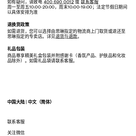
如有疑问，请致电
400 690 0012
或
联系客服
周一至周五10:00-20:00，周末10:00-19:00；法定节假日期间
建议：
以具体安排为准
我们建议您将皮圈存放在原包装盒内，以免遗失。
退换货政策
如需退货，您可以选择由思琳指定的物流商上门取货或退还至
思琳指定的专卖店。详见
退货与退款
。
礼品包装
商品尊享精美礼盒包装并附感谢卡（香氛产品、护肤品和化妆
品除外）。如需礼品袋请联系客服。
中国大陆 | 中文（简体）
联系客服
关注微信