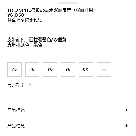
TRIOMPHE搭扣25毫米双面皮带（双面可用）
¥6,050
尊享七夕限定包装
皮带颜色：
西拉葡萄色/沙堡黄
皮带扣颜色：
黑色
70
75
80
85
90
95
尺码指南
产品描述
CELINE以经典皮带为设计蓝本，倾情呈献品牌首个可定制双面
皮带系列——“LA BOUCLE CELINE”。该系列采用可拆卸的
产品信息
TRIOMPHE标志性搭扣，搭配全新双面皮带带身，提供经典永