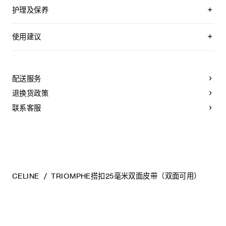
恒与季节潮流的多元色彩选择，并配备四种搭扣款式。
双面皮带，两面均可使用
附赠2个皮革环，配合不同面使用
护理及保养
可拆卸TRIOMPHE搭扣，可搭配其他双面双色皮带
无论是日间穿搭还是晚装造型，这些皮带皆可适配各类廓形，
YOUR CELINE BELT WAS CRAFTED USING THE MOST
同时突显CELINE标志性的“TRIOMPHE”图案。
牛皮革
LUXURIOUS SKINS. THESE LEATHERS ARE UNIQUE;
使用建议
中腰
ANY INCIDENTAL TONAL VARIATIONS, MARKS OR
宽度：1英寸（2.5厘米）
VEINS ARE NATURAL FEATURES AND SHOULD NOT BE
皮带佩戴步骤：
皮带搭扣可拆卸，提供金色、银色、黑色或水钻装饰等多种选
CONSIDERED IMPERFECTIONS.
择，满足不同场合的多样搭配需求。
金属
A.
取带有单个孔眼的皮带条，将所需颜色的一面朝外放置。
TO MAKE SURE YOUR BELT AGES BEAUTIFULLY, WE
黑色饰面
配送服务
RECOMMEND THAT YOU:
B.
将皮带从扳机护圈（即扣头中用于固定皮带的部分）一端
宽度：1英寸（2.5厘米）
退换货政策
开始穿过扣头。
TRIOMPHE配领扣搭扣
- AVOID CONTACT WITH WATER, OIL, PERFUME AND
COSMETIC PRODUCTS. IF YOUR BELT DOES COME
联系客服
C.
将扣头的插扣（即扣头上用于插入皮带孔以固定的部分）
编号：45BLZ3C55.GKD5.45BNI6AUA.38NN
INTO CONTACT WITH WATER, IT SHOULD BE DABBED
扣入带身的孔眼中。
GENTLY WITH A SOFT, LIGHT-COLOURED ABSORBENT
CLOTH.
D.
取与皮带颜色相配的固定环，将其套在皮带（即带有5个
- AVOID OVEREXPOSURE TO HEAT AND INTENSE
孔眼的部分）上。
LIGHT.
- BE CAREFUL NOT TO RUB YOUR BELT AGAINST
E.
皮带佩戴完毕。
COARSE OR ABRASIVE SURFACES. LIGHT SCRATCHES
CAN BE DIMINISHED IF GENTLY MASSAGED WITH A
CELINE
TRIOMPHE搭扣25毫米双面皮带（双面可用）
SOFT, DRY CLOTH.
- STORE IT IN ITS PROTECTIVE FELT BAG. DO NOT
皮带调整步骤：
STORE AT A HIGH TEMPERATURE, HUMIDITY LEVEL OR
A.
从左侧开始，将皮带环绕于腰间。
IN AN UNVENTILATED AREA. NEVER STORE IT IN A
PLASTIC BAG.
B.
将带身（即带有5个孔眼的部分）穿过扣头的扳机护圈。