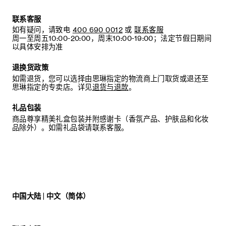
C.
将插扣扣入所需的孔眼位置以调节皮带松紧。
联系客服
如有疑问，请致电
400 690 0012
或
联系客服
周一至周五10:00-20:00，周末10:00-19:00；法定节假日期间
建议：
以具体安排为准
我们建议您将皮圈存放在原包装盒内，以免遗失。
退换货政策
如需退货，您可以选择由思琳指定的物流商上门取货或退还至
思琳指定的专卖店。详见
退货与退款
。
礼品包装
商品尊享精美礼盒包装并附感谢卡（香氛产品、护肤品和化妆
品除外）。如需礼品袋请联系客服。
中国大陆 | 中文（简体）