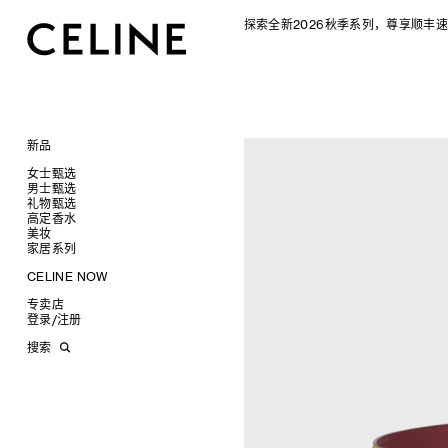
探索全新2026秋季系列，尊享顺丰速
新品
CELINE 2026秋季女士系列
女士甄选
CELINE 2026秋季男士系列
男士甄选
手袋
礼物甄选
成衣
成衣
查看全部
高定香水
配饰软饰
手袋
为她甄选礼物
查看全部
查看全部
新品
美妆
鞋履
鞋履
为他甄选礼物
高定香水
查看全部
查看全部
标志印花 TRIOMPHE CANVAS
衬衫及上衣
衬衫
家居系列
珠宝首饰
皮带软饰
香水配件
缎光唇膏
查看全部
查看全部
SOFT TRIOMPHE
卫衣及T恤
皮带
T恤及上衣
托特包
太阳眼镜
珠宝首饰
润唇膏
旅行
查看全部
查看全部
CELINE NOW
PANIER 草编包
牛仔裤
帽子
拖鞋及凉鞋
卫衣
斜挎包
运动鞋
小皮具
太阳眼镜
美妆配件
蜡烛与配件
查看全部
查看全部
甄选专题
迷你手袋
针织衫
丝巾及围巾
运动及休闲鞋
耳环
针织及POLO衫
商务及旅行手袋
乐福鞋及皮鞋
皮带
小皮具
沐浴及身体护理
生活艺术
查看全部
查看全部
专卖店
时装秀
NINO
夹克外套
发饰
乐福鞋
手镯
新品
牛仔丹宁
双肩包
系带鞋
帽子
手镯
INFINITE POSSIBILITIES
文具
查看全部
登录
/
注册
CELINE 艺术项目
TRIOMPHE 凯旋门
连衣裙
手套
平底鞋
项链
椭圆形
钱包
裤装
迷你手袋
靴子
围巾
项链
新品
MEN'S AUTOMNE/HIVER 2026
2027春夏男装秀
CELINE 精品店建筑
TRIOMPHE FRAME
裤装
高跟鞋
戒指
圆形
卡包
西装
TRIOMPHE CANVAS 标志印花
拖鞋及凉鞋
其他配饰
戒指
长方形
钱包
AUTOMNE 2026
2026冬季时装秀
DAVID ADAMO
搜索
LUGGAGE 手袋
半身裙
靴子
高级珠宝
长方形
零钱包
大衣及羽绒服
LUGGAGE手袋
耳环
圆形
卡包
ÉTÉ CELINE
2026夏季时装秀
CHARLES ARNOLDI
CELINE 巴黎 DUPHOT
TRIO FLAP
大衣及羽绒服
CELINE 挂饰
猫眼形
手拿包
夹克外套
TAKE AWAY
CELINE挂饰
飞行员形
零钱包
ÉTÉ 2026
2026春季时装秀
JAMES BALMFORTH
CELINE 巴黎 FRANÇOIS 1ER
包挂
泳装及内衣
面罩式
链条钱包
皮衣
PADDED手袋
面罩式
电子产品配饰
LEILAH BABIRYE
CELINE 巴黎 GRENELLE
皮衣
几何形
KATINKA BOCK
CELINE 巴黎 蒙田大道
牛仔丹宁
飞行员形
PALOMA BOSQUÊ
CELINE 巴黎 HAUTE
ELAINE CAMERON-WEIR
PARMURERIE
JOSE DAVILA
CELINE 伦敦 邦德街