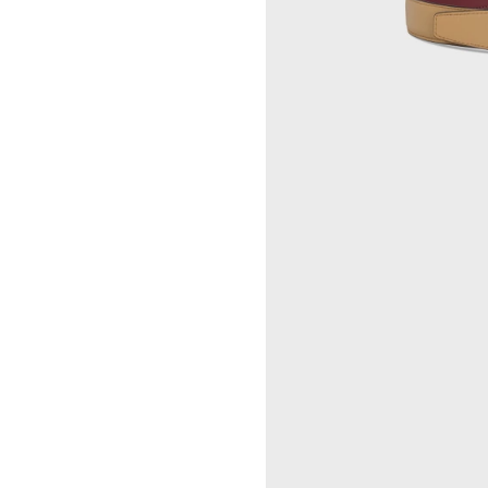
GEORGIA DICKIE
CELINE 伦敦 103 MOUNT
ASGER DYBVAD LARSEN
STREET
ROCHELLE FEINSTEIN
CELINE 马德里
KIRA FREIJE
CELINE MILAN SANTO
LUISA GARDINI
SPIRITO
PAUL GEES
CELINE 洛杉矶 RODEO
INDRIKIS GELZIS
CELINE 纽约 麦迪逊
LUKAS GERONIMAS
CELINE 纽约 SOHO
ROCHELLE GOLDBERG
CELINE DOHA VENDOME
CHARLES HARLAN
CELINE 北京
DANIEL JENSEN
CELINE BEJING SKP
DAVID JEREMIAH
CELINE 成都太古里精品店
RINDON JOHNSON
CELINE 大连恒隆广场
A KASSEN
CELINE 澳门
MEL KENDRICK
CELINE 宁波
SHAWN KURUNERU
CELINE 上海恒隆广场
ARTUR LESCHER
CELINE 武汉恒隆精品店
ANNE LIBBY
CELINE KYOTO DAIMARU
MARIE LUND
CELINE 东京
DAVID NASH
CELINE TOKYO GINZA
NIKA NEELOVA
CELINE YOKOHAMA SOGO
VIRGINIA OVERTON
CELINE 曼谷
马秋莎
CELINE 吉隆坡
FAY RAY
CELINE 新加坡
CAMILLA REYMAN
CELINE 墨尔本
EM ROONEY
LEUNORA SALIHU
SØREN SEJR
DAVINA SEMO
FLEMISH SCHOOL