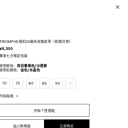
TRIOMPHE搭扣25毫米双面皮带（双面可用）
¥8,300
尊享七夕限定包装
皮带颜色：
西拉葡萄色/沙堡黄
皮带扣颜色：
金色/水晶色
70
75
80
85
90
95
尺码指南
开始个性搭配
加入购物袋
立即购买