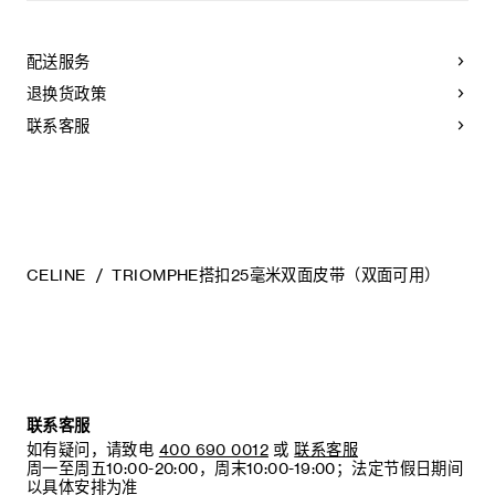
宽度：1英寸（2.5厘米）
VEINS ARE NATURAL FEATURES AND SHOULD NOT BE
皮带佩戴步骤：
皮带搭扣可拆卸，提供金色、银色、黑色或水钻装饰等多种选
CONSIDERED IMPERFECTIONS.
择，满足不同场合的多样搭配需求。
金属
A.
取带有单个孔眼的皮带条，将所需颜色的一面朝外放置。
TO MAKE SURE YOUR BELT AGES BEAUTIFULLY, WE
银色饰面
配送服务
RECOMMEND THAT YOU:
B.
将皮带从扳机护圈（即扣头中用于固定皮带的部分）一端
宽度：1英寸（2.5厘米）
退换货政策
开始穿过扣头。
TRIOMPHE配领扣搭扣
- AVOID CONTACT WITH WATER, OIL, PERFUME AND
COSMETIC PRODUCTS. IF YOUR BELT DOES COME
联系客服
C.
将扣头的插扣（即扣头上用于插入皮带孔以固定的部分）
编号：45BLZ3C55.GKD5.45BND6ATZ.36SI
INTO CONTACT WITH WATER, IT SHOULD BE DABBED
扣入带身的孔眼中。
GENTLY WITH A SOFT, LIGHT-COLOURED ABSORBENT
CLOTH.
D.
取与皮带颜色相配的固定环，将其套在皮带（即带有5个
- AVOID OVEREXPOSURE TO HEAT AND INTENSE
孔眼的部分）上。
LIGHT.
- BE CAREFUL NOT TO RUB YOUR BELT AGAINST
E.
皮带佩戴完毕。
COARSE OR ABRASIVE SURFACES. LIGHT SCRATCHES
CAN BE DIMINISHED IF GENTLY MASSAGED WITH A
CELINE
TRIOMPHE搭扣25毫米双面皮带（双面可用）
SOFT, DRY CLOTH.
- STORE IT IN ITS PROTECTIVE FELT BAG. DO NOT
皮带调整步骤：
STORE AT A HIGH TEMPERATURE, HUMIDITY LEVEL OR
A.
从左侧开始，将皮带环绕于腰间。
IN AN UNVENTILATED AREA. NEVER STORE IT IN A
PLASTIC BAG.
B.
将带身（即带有5个孔眼的部分）穿过扣头的扳机护圈。
C.
将插扣扣入所需的孔眼位置以调节皮带松紧。
联系客服
如有疑问，请致电
400 690 0012
或
联系客服
周一至周五10:00-20:00，周末10:00-19:00；法定节假日期间
建议：
以具体安排为准