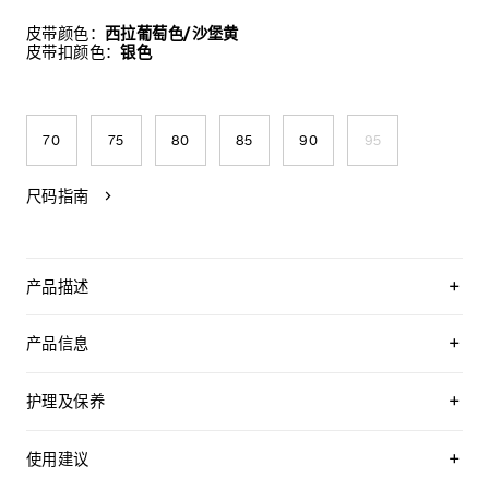
皮带颜色：
西拉葡萄色/沙堡黄
皮带扣颜色：
银色
70
75
80
85
90
95
尺码指南
产品描述
CELINE以经典皮带为设计蓝本，倾情呈献品牌首个可定制双面
皮带系列——“LA BOUCLE CELINE”。该系列采用可拆卸的
产品信息
TRIOMPHE标志性搭扣，搭配全新双面皮带带身，提供经典永
恒与季节潮流的多元色彩选择，并配备四种搭扣款式。
双面皮带，两面均可使用
附赠2个皮革环，配合不同面使用
护理及保养
可拆卸TRIOMPHE搭扣，可搭配其他双面双色皮带
无论是日间穿搭还是晚装造型，这些皮带皆可适配各类廓形，
YOUR CELINE BELT WAS CRAFTED USING THE MOST
同时突显CELINE标志性的“TRIOMPHE”图案。
牛皮革
LUXURIOUS SKINS. THESE LEATHERS ARE UNIQUE;
使用建议
中腰
ANY INCIDENTAL TONAL VARIATIONS, MARKS OR