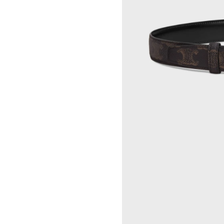
GEORGIA DICKIE
CELINE 伦敦 103 MOUNT
ASGER DYBVAD LARSEN
STREET
ROCHELLE FEINSTEIN
CELINE 马德里
KIRA FREIJE
CELINE MILAN SANTO
LUISA GARDINI
SPIRITO
PAUL GEES
CELINE 洛杉矶 RODEO
INDRIKIS GELZIS
CELINE 纽约 麦迪逊
LUKAS GERONIMAS
CELINE 纽约 SOHO
ROCHELLE GOLDBERG
CELINE DOHA VENDOME
CHARLES HARLAN
CELINE 北京
DANIEL JENSEN
CELINE BEJING SKP
DAVID JEREMIAH
CELINE 成都太古里精品店
RINDON JOHNSON
CELINE 大连恒隆广场
A KASSEN
CELINE 澳门
MEL KENDRICK
CELINE 宁波
SHAWN KURUNERU
CELINE 上海恒隆广场
ARTUR LESCHER
CELINE 武汉恒隆精品店
ANNE LIBBY
CELINE KYOTO DAIMARU
MARIE LUND
CELINE 东京
DAVID NASH
CELINE TOKYO GINZA
NIKA NEELOVA
CELINE YOKOHAMA SOGO
VIRGINIA OVERTON
CELINE 曼谷
马秋莎
CELINE 吉隆坡
FAY RAY
CELINE 新加坡
CAMILLA REYMAN
CELINE 墨尔本
EM ROONEY
LEUNORA SALIHU
SØREN SEJR
DAVINA SEMO
FLEMISH SCHOOL