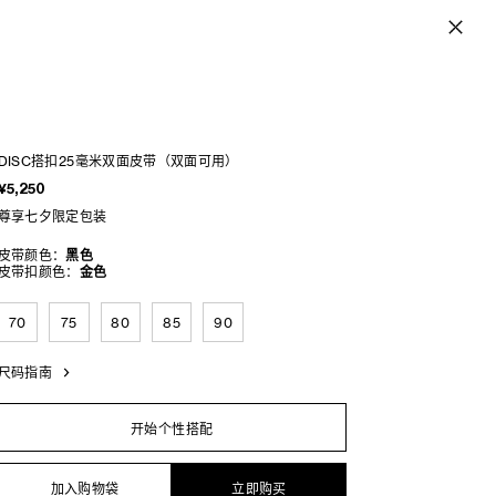
DISC搭扣25毫米双面皮带（双面可用）
¥5,250
尊享七夕限定包装
皮带颜色：
黑色
皮带扣颜色：
金色
70
75
80
85
90
尺码指南
开始个性搭配
加入购物袋
立即购买