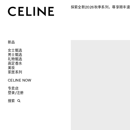
探索全新2026秋季系列，尊享顺丰速
新品
CELINE 2026秋季女士系列
女士甄选
CELINE 2026秋季男士系列
男士甄选
手袋
礼物甄选
成衣
成衣
查看全部
高定香水
配饰软饰
手袋
为她甄选礼物
查看全部
查看全部
新品
美妆
鞋履
鞋履
为他甄选礼物
高定香水
查看全部
查看全部
标志印花 TRIOMPHE CANVAS
衬衫及上衣
衬衫
家居系列
珠宝首饰
皮带软饰
香水配件
缎光唇膏
查看全部
查看全部
SOFT TRIOMPHE
卫衣及T恤
皮带
T恤及上衣
托特包
太阳眼镜
珠宝首饰
润唇膏
旅行
查看全部
查看全部
CELINE NOW
PANIER 草编包
牛仔裤
帽子
拖鞋及凉鞋
卫衣
斜挎包
运动鞋
小皮具
太阳眼镜
美妆配件
蜡烛与配件
查看全部
查看全部
甄选专题
迷你手袋
针织衫
丝巾及围巾
运动及休闲鞋
耳环
针织及POLO衫
商务及旅行手袋
乐福鞋及皮鞋
皮带
小皮具
沐浴及身体护理
生活艺术
查看全部
查看全部
专卖店
时装秀
NINO
夹克外套
发饰
乐福鞋
手镯
新品
牛仔丹宁
双肩包
系带鞋
帽子
手镯
INFINITE POSSIBILITIES
文具
查看全部
登录
/
注册
CELINE 艺术项目
TRIOMPHE 凯旋门
连衣裙
手套
平底鞋
项链
椭圆形
钱包
裤装
迷你手袋
靴子
围巾
项链
新品
MEN'S AUTOMNE/HIVER 2026
2027春夏男装秀
CELINE 精品店建筑
TRIOMPHE FRAME
裤装
高跟鞋
戒指
圆形
卡包
西装
TRIOMPHE CANVAS 标志印花
拖鞋及凉鞋
其他配饰
戒指
长方形
钱包
AUTOMNE 2026
2026冬季时装秀
DAVID ADAMO
搜索
LUGGAGE 手袋
半身裙
靴子
高级珠宝
长方形
零钱包
大衣及羽绒服
LUGGAGE手袋
耳环
圆形
卡包
ÉTÉ CELINE
2026夏季时装秀
CHARLES ARNOLDI
CELINE 巴黎 DUPHOT
TRIO FLAP
大衣及羽绒服
CELINE 挂饰
猫眼形
手拿包
夹克外套
TAKE AWAY
CELINE挂饰
飞行员形
零钱包
ÉTÉ 2026
2026春季时装秀
JAMES BALMFORTH
CELINE 巴黎 FRANÇOIS 1ER
包挂
泳装及内衣
面罩式
链条钱包
皮衣
PADDED手袋
面罩式
电子产品配饰
LEILAH BABIRYE
CELINE 巴黎 GRENELLE
皮衣
几何形
KATINKA BOCK
CELINE 巴黎 蒙田大道
牛仔丹宁
飞行员形
PALOMA BOSQUÊ
CELINE 巴黎 HAUTE
ELAINE CAMERON-WEIR
PARMURERIE
JOSE DAVILA
CELINE 伦敦 邦德街