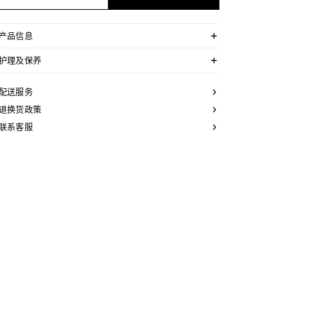
产品信息
双面皮带，两面均可使用
护理及保养
附赠2个皮革环，配合不同面使用
可拆卸DISC搭扣，可搭配其他双面双色皮带
CELINE皮带选用奢华皮革精制而成。皮质非同凡响：颜
色的变化以及微小的印迹和纹理都是浑然天成的自然元
配送服务
TAURILLON皮革和标志印花
素，不应被视作产品瑕疵。
中腰
为长期保持皮带美观，请您遵循以下建议：
退换货政策
宽度：1英寸（2.5厘米）
联系客服
- 避免接触水、油、香水和化妆品。如果不小心沾湿了皮
金属
带，请使用柔软的浅色布轻轻擦拭，吸干残留液体。
金色饰面
- 请勿将本产品长时间暴露在高温或强光照射之下。
宽度：1英寸（2.5厘米）
- 小心避免在粗糙表面上摩擦皮带。如果出现轻微划痕，
CELINE DISC配领扣搭扣
可使用柔软的干布轻柔按摩，以减弱划痕。
- 请将其收纳在防尘袋中。避免将其放在过热、过于潮湿
编号：45BLZ3APE.38NO.B100L6ATZ.35OR
或不通风的地方。请勿将本产品存放于塑料袋中。