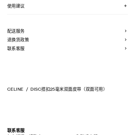
YOUR CELINE BELT WAS CRAFTED USING THE MOST
TAURILLON皮革
LUXURIOUS SKINS. THESE LEATHERS ARE UNIQUE;
使用建议
中腰
ANY INCIDENTAL TONAL VARIATIONS, MARKS OR
宽度：1英寸（2.5厘米）
VEINS ARE NATURAL FEATURES AND SHOULD NOT BE
皮带佩戴步骤：
CONSIDERED IMPERFECTIONS.
金属
A.
取带有单个孔眼的皮带条，将所需颜色的一面朝外放置。
TO MAKE SURE YOUR BELT AGES BEAUTIFULLY, WE
金色饰面
配送服务
RECOMMEND THAT YOU:
B.
将皮带从扳机护圈（即扣头中用于固定皮带的部分）一端
宽度：1英寸（2.5厘米）
退换货政策
开始穿过扣头。
CELINE DISC配领扣搭扣
- AVOID CONTACT WITH WATER, OIL, PERFUME AND
COSMETIC PRODUCTS. IF YOUR BELT DOES COME
联系客服
C.
将扣头的插扣（即扣头上用于插入皮带孔以固定的部分）
编号：45BLZ3APD.GJR8.B100L6ATZ.35OR
INTO CONTACT WITH WATER, IT SHOULD BE DABBED
扣入带身的孔眼中。
GENTLY WITH A SOFT, LIGHT-COLOURED ABSORBENT
CLOTH.
D.
取与皮带颜色相配的固定环，将其套在皮带（即带有5个
- AVOID OVEREXPOSURE TO HEAT AND INTENSE
孔眼的部分）上。
LIGHT.
- BE CAREFUL NOT TO RUB YOUR BELT AGAINST
E.
皮带佩戴完毕。
COARSE OR ABRASIVE SURFACES. LIGHT SCRATCHES
CAN BE DIMINISHED IF GENTLY MASSAGED WITH A
CELINE
DISC搭扣25毫米双面皮带（双面可用）
SOFT, DRY CLOTH.
- STORE IT IN ITS PROTECTIVE FELT BAG. DO NOT
皮带调整步骤：
STORE AT A HIGH TEMPERATURE, HUMIDITY LEVEL OR
A.
从左侧开始，将皮带环绕于腰间。
IN AN UNVENTILATED AREA. NEVER STORE IT IN A
PLASTIC BAG.
B.
将带身（即带有5个孔眼的部分）穿过扣头的扳机护圈。
C.
将插扣扣入所需的孔眼位置以调节皮带松紧。
联系客服