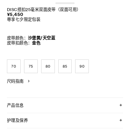
DISC搭扣25毫米双面皮带（双面可用）
¥5,450
尊享七夕限定包装
皮带颜色：
沙堡黄/天空蓝
皮带扣颜色：
金色
70
75
80
85
90
尺码指南
产品信息
双面皮带，两面均可使用
附赠2个皮革环，配合不同面使用
护理及保养
可拆卸DISC搭扣，可搭配其他双面双色皮带