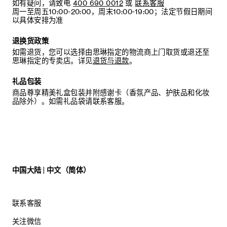
如有疑问，请致电
400 690 0012
或
联系客服
周一至周五10:00-20:00，周末10:00-19:00；法定节假日期间
建议：
以具体安排为准
我们建议您将皮圈存放在原包装盒内，以免遗失。
退换货政策
如需退货，您可以选择由思琳指定的物流商上门取货或退还至
思琳指定的专卖店。详见
退货与退款
。
礼品包装
商品尊享精美礼盒包装并附感谢卡（香氛产品、护肤品和化妆
品除外）。如需礼品袋请联系客服。
中国大陆 | 中文（简体）
联系客服
关注微信