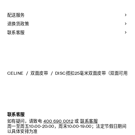
CELINE皮带选用奢华皮革精制而成。皮质非同凡响：颜色的变
TAURILLON皮革
化以及微小的印迹和纹理都是浑然天成的自然元素，不应被视
中腰
作产品瑕疵。
配送服务
宽度：1英寸（2.5厘米）
为长期保持皮带美观，请您遵循以下建议：
退换货政策
金属
- 避免接触水、油、香水和化妆品。如果不小心沾湿了皮带，请
银色饰面
使用柔软的浅色布轻轻擦拭，吸干残留液体。
联系客服
宽度：1英寸（2.5厘米）
- 请勿将本产品长时间暴露在高温或强光照射之下。
CELINE DISC配领扣搭扣
- 小心避免在粗糙表面上摩擦皮带。如果出现轻微划痕，可使用
柔软的干布轻柔按摩，以减弱划痕。
编号：45BLZ3APD.GHI4.B100L6ATZ.36SI
- 请将其收纳在防尘袋中。避免将其放在过热、过于潮湿或不通
风的地方。请勿将本产品存放于塑料袋中。
CELINE
双面皮带
DISC搭扣25毫米双面皮带（双面可用）
联系客服
如有疑问，请致电
400 690 0012
或
联系客服
周一至周五10:00-20:00，周末10:00-19:00；法定节假日期间
以具体安排为准