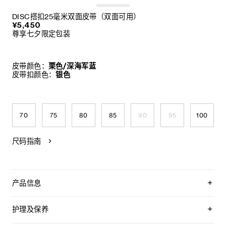
DISC搭扣25毫米双面皮带（双面可用）
¥5,450
尊享七夕限定包装
皮带颜色：
栗色/深海军蓝
皮带扣颜色：
银色
70
75
80
85
90
95
100
尺码指南
产品信息
双面皮带，两面均可使用
附赠2个皮革环，配合不同面使用
护理及保养
可拆卸DISC搭扣，可搭配其他双面双色皮带