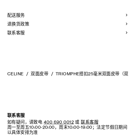
CELINE皮带选用奢华皮革精制而成。皮质非同凡响：颜色的变
TAURILLON皮革
化以及微小的印迹和纹理都是浑然天成的自然元素，不应被视
中腰
作产品瑕疵。
配送服务
宽度：1英寸（2.5厘米）
为长期保持皮带美观，请您遵循以下建议：
退换货政策
金属
- 避免接触水、油、香水和化妆品。如果不小心沾湿了皮带，请
银色饰面
使用柔软的浅色布轻轻擦拭，吸干残留液体。
联系客服
宽度：1英寸（2.5厘米）
- 请勿将本产品长时间暴露在高温或强光照射之下。
TRIOMPHE配领扣搭扣
- 小心避免在粗糙表面上摩擦皮带。如果出现轻微划痕，可使用
柔软的干布轻柔按摩，以减弱划痕。
编号：45BLZ3APD.GHB1.45BND6ATZ.36SI
- 请将其收纳在防尘袋中。避免将其放在过热、过于潮湿或不通
风的地方。请勿将本产品存放于塑料袋中。
CELINE
双面皮带
TRIOMPHE搭扣25毫米双面皮带（双面
联系客服
如有疑问，请致电
400 690 0012
或
联系客服
周一至周五10:00-20:00，周末10:00-19:00；法定节假日期间
以具体安排为准