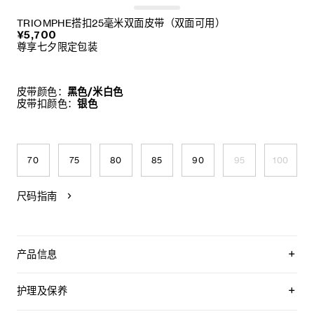
TRIOMPHE搭扣25毫米双面皮带（双面可用）
¥5,700
尊享七夕限定包装
皮带颜色：
黑色/米白色
皮带扣颜色：
银色
70
75
80
85
90
95
100
尺码指南
产品信息
双面皮带，两面均可使用
附赠2个皮革环，配合不同面使用
护理及保养
可拆卸TRIOMPHE搭扣，可搭配其他双面双色皮带