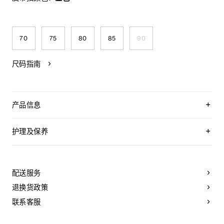
70
75
80
85
90
尺码指南
产品信息
双面皮带，两面均可使用
附赠2个皮革环，配合不同面使用
护理及保养
可拆卸DISC搭扣，可搭配其他双面双色皮带
CELINE皮带选用奢华皮革精制而成。皮质非同凡响：颜色的变
TAURILLON皮革
化以及微小的印迹和纹理都是浑然天成的自然元素，不应被视
中腰
作产品瑕疵。
配送服务
宽度：1英寸（2.5厘米）
为长期保持皮带美观，请您遵循以下建议：
退换货政策
金属
- 避免接触水、油、香水和化妆品。如果不小心沾湿了皮带，请
金色饰面
使用柔软的浅色布轻轻擦拭，吸干残留液体。
联系客服
宽度：1英寸（2.5厘米）
- 请勿将本产品长时间暴露在高温或强光照射之下。
CELINE DISC配领扣搭扣
- 小心避免在粗糙表面上摩擦皮带。如果出现轻微划痕，可使用