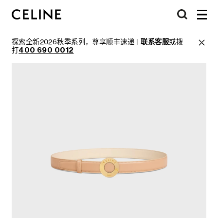
探索全新2026秋季系列，尊享顺丰速递 |
联系客服
或拨
打
400 690 0012