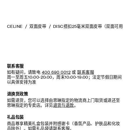
柔软的干布轻柔按摩，以减弱划痕。
编号：45BLZ3APD.08KR.B100L6ATZ.35OR
- 请将其收纳在防尘袋中。避免将其放在过热、过于潮湿或不通
风的地方。请勿将本产品存放于塑料袋中。
CELINE
双面皮带
DISC搭扣25毫米双面皮带（双面可用）
联系客服
如有疑问，请致电
400 690 0012
或
联系客服
周一至周五10:00-20:00，周末10:00-19:00；法定节假日期间
以具体安排为准
退换货政策
如需退货，您可以选择由思琳指定的物流商上门取货或退还至
思琳指定的专卖店。详见
退货与退款
。
礼品包装
商品尊享精美礼盒包装并附感谢卡（香氛产品、护肤品和化妆
品除外）。如需礼品袋请联系客服。