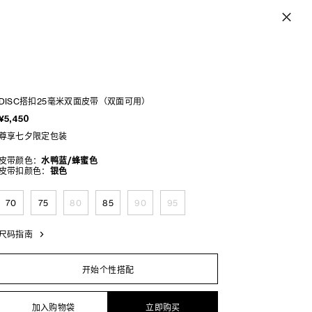
DISC搭扣25毫米双面皮带（双面可用）
¥5,450
尊享七夕限定包装
皮带颜色：
水鸭蓝/蜂蜜色
皮带扣颜色：
银色
70
75
80
85
90
95
尺码指南
开始个性搭配
加入购物袋
立即购买