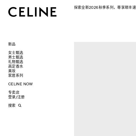
探索全新2026秋季系列，尊享顺丰速
新品
CELINE 2026秋季女士系列
女士甄选
CELINE 2026秋季男士系列
男士甄选
手袋
礼物甄选
成衣
成衣
查看全部
高定香水
配饰软饰
手袋
为她甄选礼物
查看全部
查看全部
新品
美妆
鞋履
鞋履
为他甄选礼物
高定香水
查看全部
查看全部
标志印花 TRIOMPHE CANVAS
衬衫及上衣
衬衫
家居系列
珠宝首饰
皮带软饰
香水配件
缎光唇膏
查看全部
查看全部
SOFT TRIOMPHE
卫衣及T恤
皮带
T恤及上衣
托特包
太阳眼镜
珠宝首饰
润唇膏
旅行
查看全部
查看全部
CELINE NOW
PANIER 草编包
牛仔裤
帽子
拖鞋及凉鞋
卫衣
斜挎包
运动鞋
小皮具
太阳眼镜
美妆配件
蜡烛与配件
查看全部
查看全部
甄选专题
迷你手袋
针织衫
丝巾及围巾
运动及休闲鞋
耳环
针织及POLO衫
商务及旅行手袋
乐福鞋及皮鞋
皮带
小皮具
沐浴及身体护理
生活艺术
查看全部
查看全部
专卖店
时装秀
NINO
夹克外套
发饰
乐福鞋
手镯
新品
牛仔丹宁
双肩包
系带鞋
帽子
手镯
INFINITE POSSIBILITIES
文具
查看全部
登录
/
注册
CELINE 艺术项目
TRIOMPHE 凯旋门
连衣裙
手套
平底鞋
项链
椭圆形
钱包
裤装
迷你手袋
靴子
围巾
项链
新品
MEN'S AUTOMNE/HIVER 2026
2027春夏男装秀
CELINE 精品店建筑
TRIOMPHE FRAME
裤装
高跟鞋
戒指
圆形
卡包
西装
TRIOMPHE CANVAS 标志印花
拖鞋及凉鞋
其他配饰
戒指
长方形
钱包
AUTOMNE 2026
2026冬季时装秀
DAVID ADAMO
搜索
LUGGAGE 手袋
半身裙
靴子
高级珠宝
长方形
零钱包
大衣及羽绒服
LUGGAGE手袋
耳环
圆形
卡包
ÉTÉ CELINE
2026夏季时装秀
CHARLES ARNOLDI
CELINE 巴黎 DUPHOT
TRIO FLAP
大衣及羽绒服
CELINE 挂饰
猫眼形
手拿包
夹克外套
TAKE AWAY
CELINE挂饰
飞行员形
零钱包
ÉTÉ 2026
2026春季时装秀
JAMES BALMFORTH
CELINE 巴黎 FRANÇOIS 1ER
包挂
泳装及内衣
面罩式
链条钱包
皮衣
PADDED手袋
面罩式
电子产品配饰
LEILAH BABIRYE
CELINE 巴黎 GRENELLE
皮衣
几何形
KATINKA BOCK
CELINE 巴黎 蒙田大道
牛仔丹宁
飞行员形
PALOMA BOSQUÊ
CELINE 巴黎 HAUTE
ELAINE CAMERON-WEIR
PARMURERIE
JOSE DAVILA
CELINE 伦敦 邦德街