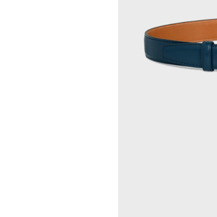
GEORGIA DICKIE
CELINE 伦敦 103 MOUNT
ASGER DYBVAD LARSEN
STREET
ROCHELLE FEINSTEIN
CELINE 马德里
KIRA FREIJE
CELINE MILAN SANTO
LUISA GARDINI
SPIRITO
PAUL GEES
CELINE 洛杉矶 RODEO
INDRIKIS GELZIS
CELINE 纽约 麦迪逊
LUKAS GERONIMAS
CELINE 纽约 SOHO
ROCHELLE GOLDBERG
CELINE DOHA VENDOME
CHARLES HARLAN
CELINE 北京
DANIEL JENSEN
CELINE BEJING SKP
DAVID JEREMIAH
CELINE 成都太古里精品店
RINDON JOHNSON
CELINE 大连恒隆广场
A KASSEN
CELINE 澳门
MEL KENDRICK
CELINE 宁波
SHAWN KURUNERU
CELINE 上海恒隆广场
ARTUR LESCHER
CELINE 武汉恒隆精品店
ANNE LIBBY
CELINE KYOTO DAIMARU
MARIE LUND
CELINE 东京
DAVID NASH
CELINE TOKYO GINZA
NIKA NEELOVA
CELINE YOKOHAMA SOGO
VIRGINIA OVERTON
CELINE 曼谷
马秋莎
CELINE 吉隆坡
FAY RAY
CELINE 新加坡
CAMILLA REYMAN
CELINE 墨尔本
EM ROONEY
LEUNORA SALIHU
SØREN SEJR
DAVINA SEMO
FLEMISH SCHOOL