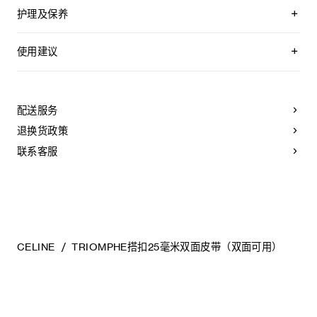
恒与季节潮流的多元色彩选择，并配备四种搭扣款式。
双面皮带，两面均可使用
附赠2个皮革环，配合不同面使用
护理及保养
可拆卸TRIOMPHE搭扣，可搭配其他双面双色皮带
无论是日间穿搭还是晚装造型，这些皮带皆可适配各类廓形，
YOUR CELINE BELT WAS CRAFTED USING THE MOST
同时突显CELINE标志性的“TRIOMPHE”图案。
TAURILLON皮革和牛皮革
LUXURIOUS SKINS. THESE LEATHERS ARE UNIQUE;
使用建议
中腰
ANY INCIDENTAL TONAL VARIATIONS, MARKS OR
宽度：1英寸（2.5厘米）
VEINS ARE NATURAL FEATURES AND SHOULD NOT BE
皮带佩戴步骤：
皮带搭扣可拆卸，提供金色、银色、黑色或水钻装饰等多种选
CONSIDERED IMPERFECTIONS.
择，满足不同场合的多样搭配需求。
金属
A.
取带有单个孔眼的皮带条，将所需颜色的一面朝外放置。
TO MAKE SURE YOUR BELT AGES BEAUTIFULLY, WE
黑色饰面
配送服务
RECOMMEND THAT YOU:
B.
将皮带从扳机护圈（即扣头中用于固定皮带的部分）一端
宽度：1英寸（2.5厘米）
退换货政策
开始穿过扣头。
TRIOMPHE配领扣搭扣
- AVOID CONTACT WITH WATER, OIL, PERFUME AND
COSMETIC PRODUCTS. IF YOUR BELT DOES COME
联系客服
C.
将扣头的插扣（即扣头上用于插入皮带孔以固定的部分）
编号：45BLZ3APC.GJS0.45BNI6AUA.38NN
INTO CONTACT WITH WATER, IT SHOULD BE DABBED
扣入带身的孔眼中。
GENTLY WITH A SOFT, LIGHT-COLOURED ABSORBENT
CLOTH.
D.
取与皮带颜色相配的固定环，将其套在皮带（即带有5个
- AVOID OVEREXPOSURE TO HEAT AND INTENSE
孔眼的部分）上。
LIGHT.
- BE CAREFUL NOT TO RUB YOUR BELT AGAINST
E.
皮带佩戴完毕。
COARSE OR ABRASIVE SURFACES. LIGHT SCRATCHES
CAN BE DIMINISHED IF GENTLY MASSAGED WITH A
CELINE
TRIOMPHE搭扣25毫米双面皮带（双面可用）
SOFT, DRY CLOTH.
- STORE IT IN ITS PROTECTIVE FELT BAG. DO NOT
皮带调整步骤：
STORE AT A HIGH TEMPERATURE, HUMIDITY LEVEL OR
A.
从左侧开始，将皮带环绕于腰间。
IN AN UNVENTILATED AREA. NEVER STORE IT IN A
PLASTIC BAG.
B.
将带身（即带有5个孔眼的部分）穿过扣头的扳机护圈。