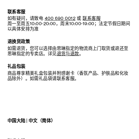
C.
将插扣扣入所需的孔眼位置以调节皮带松紧。
联系客服
如有疑问，请致电
400 690 0012
或
联系客服
周一至周五10:00-20:00，周末10:00-19:00；法定节假日期间
建议：
以具体安排为准
我们建议您将皮圈存放在原包装盒内，以免遗失。
退换货政策
如需退货，您可以选择由思琳指定的物流商上门取货或退还至
思琳指定的专卖店。详见
退货与退款
。
礼品包装
商品尊享精美礼盒包装并附感谢卡（香氛产品、护肤品和化妆
品除外）。如需礼品袋请联系客服。
中国大陆 | 中文（简体）