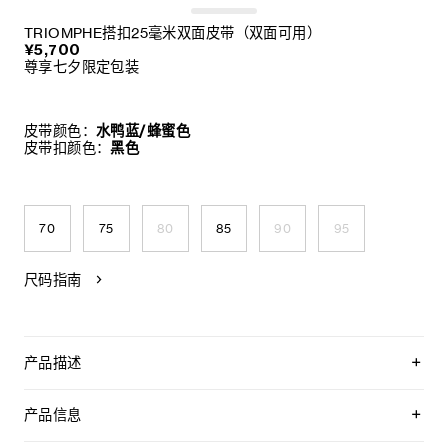
TRIOMPHE搭扣25毫米双面皮带（双面可用）
¥5,700
尊享七夕限定包装
皮带颜色：
水鸭蓝/蜂蜜色
皮带扣颜色：
黑色
70
75
80
85
90
95
尺码指南
产品描述
CELINE以经典皮带为设计蓝本，倾情呈献品牌首个可定制双面
皮带系列——“LA BOUCLE CELINE”。该系列采用可拆卸的
产品信息
TRIOMPHE标志性搭扣，搭配全新双面皮带带身，提供经典永